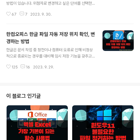
방법이 있습니다. 위첨자로 변경하고 싶은 단어를 선택한
뒤 단축키를 누르거나 수식 편집기를 이용해서 위첨자가
67
7
2023. 9. 30.
들어간 단어를 완성해서 추가하는 방법입니다. 두번째 방
법은 개체가 되겠죠. [참고] l 한글 2020 위첨자, 아래첨자
추가하기 l 한글 수식편집기 이용해서 위첨자, 아래첨자 동
한컴오피스 한글 파일 자동 저장 위치 확인, 변
시에 입력하기 ◎ 위첨자 추가하기 ▼ 위첨자, 아래첨자를
추가하는 방법은 두 가지입니다. 단축키를 이용하거나 한
경하는 방법
글 내용
글 기본 메뉴를 이용해서 입력하는 방법입니다. 먼저 위첨
한글은 문서 작업 중 정전이나 컴퓨터 오류로 인해 비정상
자부터 추가해 보겠습니다. 먼저 추가할 첨자 텍스트를 드
적으로 종료되는 경우를 대비해 임시 저장 기능을 갖추고
래그해서 선택합니다. 그리고 단축키 Alt + Shift + P 를
있습니다. 지금까지 작업한 문서의 내용을 한번에 날릴 수
클릭합니다. ▼ 결과는 다음과 같습니다. 선택한 텍스트가
125
16
2023. 9. 29.
있기 때문에 제대로 설정이 되어 있는지? 혹은 임시 저장
위첨자 위치로 올라갔습니다..
폴더의 위치가 어디인지? 평소에 점검할 필요가 있습니다.
공들여 만든 문서를 복구할 수 있는 유일한 방법이기 때문
입니다. 오늘은 한글 2020 과 2014 버전을 나줘서 설명
하겠습니다. 환경 설정 위치만 조금 바뀌었고 자동 저장된
이 블로그 인기글
파일을 찾는 방법은 유사합니다. ◎ 한글 2020 버전 ▼
임시 저장과 자동 저장 설정은 환경 설정에서 해야 합니다.
도구 탭 > 환경 설정 리본 메뉴를 클릭합니다. ▼ 환경 설
정 대화상자가 뜨면 파일 탭으로 이동합니다. 화면 아래로
내려가서 "복구용 임시..