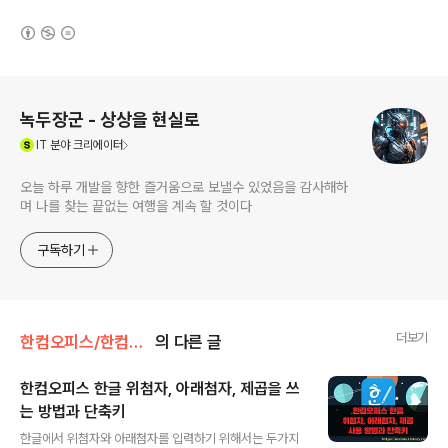
(새창열림)
로그 정보
녹두장군 - 상상을 현실로
(새창열림)
IT
분야 크리에이터
오늘 하루 개발을 향한 즐거움으로 보낼수 있었음을 감사해하
며 나를 찾는 끝없는 여행을 계속 할 것이다
구독하기
더보기
한컴오피스/한컴오피스(한글)
의 다른 글
한컴오피스 한글 위첨자, 아래첨자, 제곱을 쓰
는 방법과 단축키
글 내용
한글에서 위첨자와 아래첨자를 입력하기 위해서는 두가지