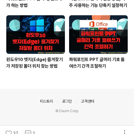
가 하는 방법
주 사용하는 기능 단축키 설정하기
윈도우10 엣지(Edge) 즐겨찾기
파워포인트 PPT 글머리 기호 들
가 저장된 폴더 위치 찾는 방법
여쓰기 간격 조절하기
의안내
티스토리
로그인
고객센터
© Daum Corp.
37
2