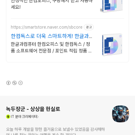
안정적인 한컴오피스, 쿠팡에서 믿고 사용하
세요!
https://smartstore.naver.com/sbcore
광고
한컴독스로 더욱 스마트하게! 한글과컴
퓨터 정품 인증점
한글과컴퓨터 한컴오피스 및 한컴독스 / 정
품 소프트웨어 전문점 / 포인트 적립 정품 소
프트웨어 / 기업용 환영 또는 가정용 / 다양한
혜택 / 마이크로소프트 등
(새창열림)
로그 정보
녹두장군 - 상상을 현실로
(새창열림)
IT
분야 크리에이터
오늘 하루 개발을 향한 즐거움으로 보낼수 있었음을 감사해하