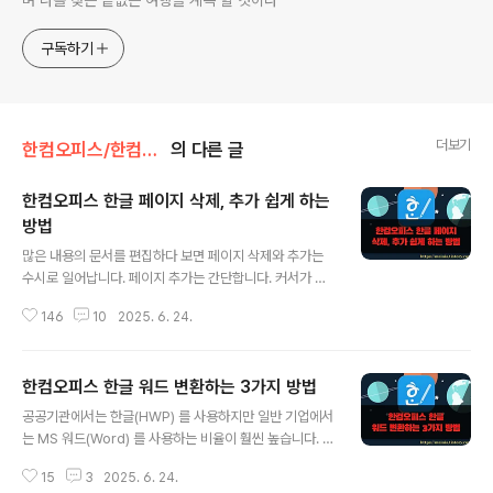
며 나를 찾는 끝없는 여행을 계속 할 것이다
구독하기
더보기
한컴오피스/한컴오피스(한글)
의 다른 글
한컴오피스 한글 페이지 삭제, 추가 쉽게 하는
방법
글 내용
많은 내용의 문서를 편집하다 보면 페이지 삭제와 추가는
수시로 일어납니다. 페이지 추가는 간단합니다. 커서가 있
는 위치에서 단축키를 이용하면 바로 추가가 가능합니다.
146
10
2025. 6. 24.
페이지 삭제는 문서 앞부분, 중간부분, 뒷 부분 일부 삭제
등 여러 경우의 수가 있지만 원리만 알면 쉽게 이해할 수 있
습니다. ◎ 한글 페이지 추가 ▼ 커서가 있는 페이지에서
한컴오피스 한글 워드 변환하는 3가지 방법
단축키는 Ctrl + Enter 누르면 다음 페이지가 추가가 됩니
글 내용
다. 항상 커서 있는 페이지에서 바로 다음 페이지가 추가 되
공공기관에서는 한글(HWP) 를 사용하지만 일반 기업에서
는 것입니다. ▼ 메뉴에서는 쪽 > 쪽 나누기를 통해 페이지
는 MS 워드(Word) 를 사용하는 비율이 훨씬 높습니다. 이
를 추가할 수 있습니다. ◎ 한글 페이지 삭제 ▼ 페이지가
런 호환성 때문에 문서 변환할 일이 많이 발생합니다. 한글
삭제되는 원리를 설명하겠습니다. 조판부호 중 줄 바꿈 표
15
3
2025. 6. 24.
에서 워드로 변환하는 방법으로 3가지 정도 소개하려고 합