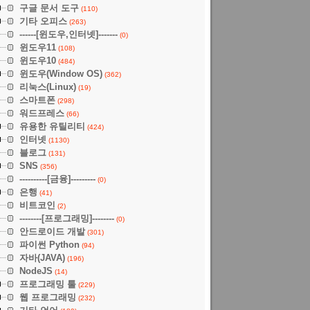
구글 문서 도구
(110)
기타 오피스
(263)
------[윈도우,인터넷]-------
(0)
윈도우11
(108)
윈도우10
(484)
윈도우(Window OS)
(362)
리눅스(Linux)
(19)
스마트폰
(298)
워드프레스
(66)
유용한 유틸리티
(424)
인터넷
(1130)
블로그
(131)
SNS
(356)
----------[금융]---------
(0)
은행
(41)
비트코인
(2)
--------[프로그래밍]--------
(0)
안드로이드 개발
(301)
파이썬 Python
(94)
자바(JAVA)
(196)
NodeJS
(14)
프로그래밍 툴
(229)
웹 프로그래밍
(232)