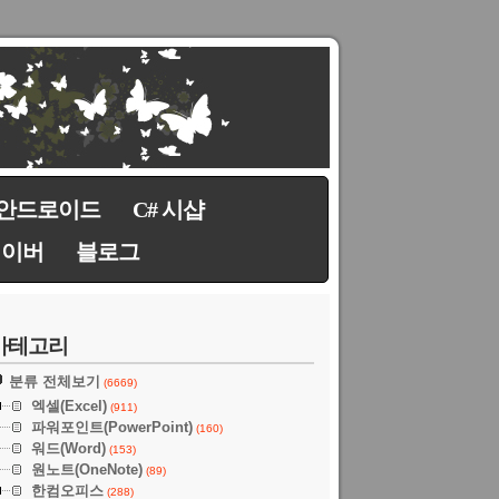
안드로이드
C# 시샵
네이버
블로그
카테고리
분류 전체보기
(6669)
엑셀(Excel)
(911)
파워포인트(PowerPoint)
(160)
워드(Word)
(153)
원노트(OneNote)
(89)
한컴오피스
(288)