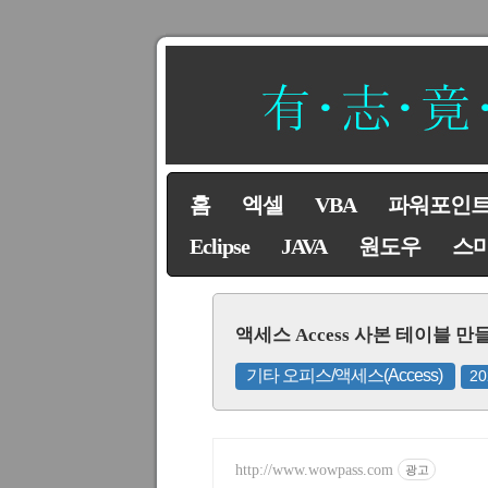
홈
엑셀
VBA
파워포인
Eclipse
JAVA
원도우
스
액세스 Access 사본 테이블 
기타 오피스/액세스(Access)
20
http://www.wowpass.com
광고