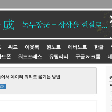
트
워드
아웃룩
원노트
에버노트
한글
마트폰
워드프레스
유틸리티
구글 & 크롬
만들어서 데이터 쿼리로 옮기는 방법
26