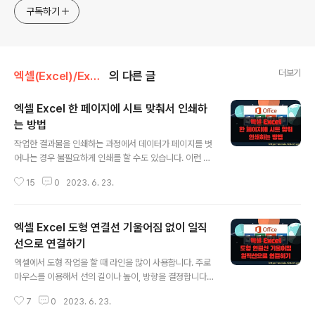
구독하기
더보기
엑셀(Excel)/Excel
의 다른 글
엑셀 Excel 한 페이지에 시트 맞춰서 인쇄하
는 방법
글 내용
작업한 결과물을 인쇄하는 과정에서 데이터가 페이지를 벗
어나는 경우 불필요하게 인쇄를 할 수도 있습니다. 이런 경
우 사용자가 인쇄 글을 보는데 불편함이 없는 선에서 한 페
15
0
2023. 6. 23.
이지에 넣는 방법을 알아보겠습니다. 불필요한 페이지 인
쇄를 최대한 줄일 수 있어서 자주 사용하는 기능입니다. ◎
인쇄 페이지 나눠서 보기 ▼ 우선 “페이지 나누기 미리 보
엑셀 Excel 도형 연결선 기울어짐 없이 일직
기” 를 통해서 인쇄를 했을 때 어떻게 페이지가 나뉘는지
미리 살펴 봅니다. 보기 탭 > 페이지 나누기 미리보기 리본
선으로 연결하기
글 내용
메뉴를 클릭합니다. ▼ 그림처럼 현재 시트는 총 4개의 페
엑셀에서 도형 작업을 할 때 라인을 많이 사용합니다. 주로
이지로 나눠서 출력을 하게 됩니다. 이것을 한 페이지나 하
마우스를 이용해서 선의 길이나 높이, 방향을 결정합니다.
나의 열에 맞추는 방법을 알아보겠습니다. ◎ 셀 너비 높이
그런데 마우스로 생각만큼 정확한 직선을 긋는 것이 쉽지
조절하기 ▼ 첫 번째는 셀의 크기를 조절해서 한 페이지 안
7
0
2023. 6. 23.
않습니다. 눈으로 보기에는 직선인 것 같은데 정말 직선인
에 들어오도록 만드는 방법..