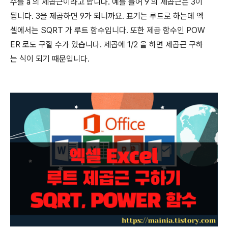
수를
a
의 제곱근이라고 합니다
.
예를 들어
9
의 제곱근은
3
이
됩니다
. 3
을 제곱하면
9
가 되니까요
.
표기는 루트로 하는데 엑
셀에서는
SQRT
가 루트 함수입니다
.
또한 제곱 함수인
POW
ER
로도 구할 수가 있습니다
.
제곱에
1/2
을 하면 제곱근 구하
는 식이 되기 때문입니다
.