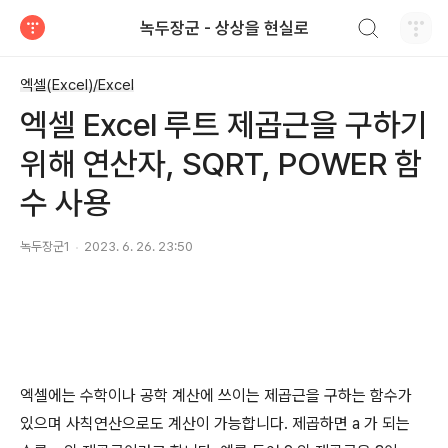
검색하기
녹두장군 - 상상을 현실로
티스토리
엑셀(Excel)/Excel
엑셀 Excel 루트 제곱근을 구하기
위해 연산자, SQRT, POWER 함
수 사용
녹두장군1
2023. 6. 26. 23:50
엑셀에는 수학이나 공학 계산에 쓰이는 제곱근을 구하는 함수가
있으며 사칙연산으로도 계산이 가능합니다
.
제곱하면
a
가 되는