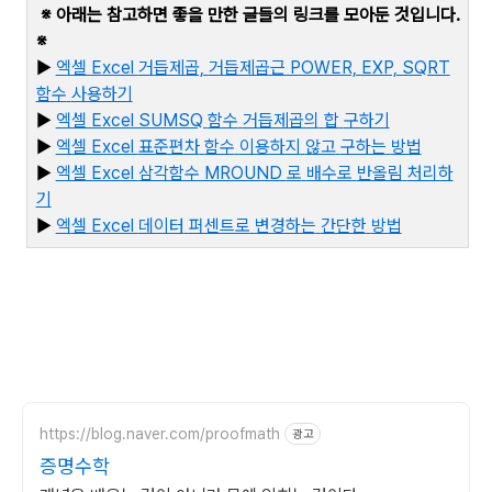
※ 아래는 참고하면 좋을 만한 글들의 링크를 모아둔 것입니다
.
※
▶
엑셀 Excel
거듭제곱,
거듭제곱근 POWER, EXP, SQRT
함수
사용하기
▶
엑셀 Excel SUMSQ
함수
거듭제곱의
합
구하기
▶
엑셀 Excel
표준편차
함수
이용하지
않고
구하는
방법
▶
엑셀 Excel
삼각함수 MROUND
로
배수로
반올림
처리하
기
▶
엑
셀 Excel
데이터
퍼센트로
변경하는
간단한
방법
https://blog.naver.com/proofmath
광고
증명수학