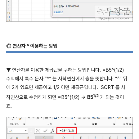
◎
연산자
^
이용하는 방법
▼
연산자를 이용한 제곱근을 구하는 방법입니다
. =B5^(1/2)
수식에서 특수 문자
“^”
는 사칙연산에서 승을 뜻합니다
. “^”
뒤
에
2
가 있으면 제곱이고
1/2
이면 제곱근입니다
. SQRT
를 사
1/2
칙연산으로 수정하게 되면
=B5^(1/2) ->
B5
가 되는 것이
죠
.