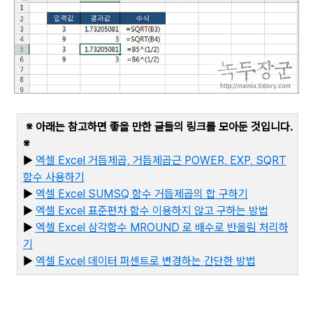
※ 아래는 참고하면 좋을 만한 글들의 링크를 모아둔 것입니다
.
※
▶
엑셀 Excel
거듭제곱,
거듭제곱근 POWER, EXP, SQRT
함수
사용하기
▶
엑셀 Excel SUMSQ
함수
거듭제곱의
합
구하기
▶
엑셀 Excel
표준편차
함수
이용하지
않고
구하는
방법
▶
엑셀 Excel
삼각함수 MROUND
로
배수로
반올림
처리하
기
▶
엑
셀 Excel
데이터
퍼센트로
변경하는
간단한
방법