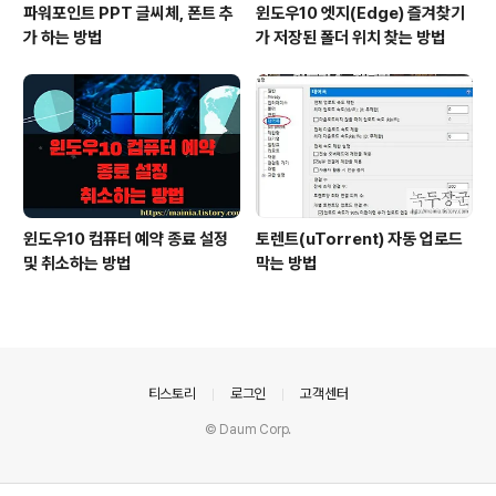
파워포인트 PPT 글씨체, 폰트 추
윈도우10 엣지(Edge) 즐겨찾기
가 하는 방법
가 저장된 폴더 위치 찾는 방법
윈도우10 컴퓨터 예약 종료 설정
토렌트(uTorrent) 자동 업로드
및 취소하는 방법
막는 방법
의안내
티스토리
로그인
고객센터
© Daum Corp.