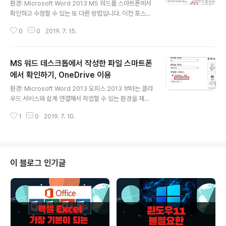
환경: Microsoft Word 2013 MS 워드를 스마트폰에서
확인하고 수정할 수 있는 또 다른 방법입니다. 이전 포스팅
에서는 OneDrive 클라우드를 이용해서 스마트폰에 다운
0
0
2019. 7. 15.
받아 수정할 수 있었습니다. 오늘은 네이버 오피스와 클라
우드를 이용해서 스마트폰과 공유하는 방법에 대해 알아
볼 것입니다. 문서를 수정해야 되는데 PC 를 사용할 수 없
MS 워드 데스크톱에서 작성한 파일 스마트폰
을 때 아주 유용하겠죠. ▼ 먼저 네이버 오피스를 이용해서
워드 문서를 작성하거나 PC 에서 작성한 문서를 클라우드
에서 확인하기, OneDrive 이용
글 내용
에 올려 보도록 하겠습니다. 네이버 오피스 메인 페이지로
환경: Microsoft Word 2013 오피스 2013 부터는 클라
가기 위해 계정 정보 창에서 [오피스]를 클릭합니다. ▼ 네
우드 서비스와 쉽게 연결해서 작업할 수 있는 환경을 제공
이버 오피스 메인 페이지에 새 워드 문서를 작성하거나 열
하고 있습니다. 마이크로소프트 클라우드는 OneDrive 입
기 버튼을 눌러 기존에 작성했던 문서를 업로드 합니다. 파
1
0
2019. 7. 10.
니다. 기본적으로 4GB 정도 제공하고 있기 때문에 문서를
일을 생성하거나 업..
관리하기에는 충분합니다. 클라우드 서버 OneDrive 를
이용하면 기기에 국한되지 않고 작업할 수 있는 장점이 있
습니다. 예를 들어 어제 작업해서 보낸 내용에 문제가 있어
서 바로 수정해야 되는데 출장 때문에 밖에 나와 있는 경우
이 블로그 인기글
어떻게 처리 해야 될까요? 손에 들고 있는 것은 스마트폰
밖에 없는데 말이죠. 만약 작업 문서가 OneDrive 에 올라
가 있다면 스마트폰으로 워드 앱을 다운받아 작업 내용을
수정할 수 있습니다. 오늘은 어떻게 PC 와 스마트폰간에
문서를..