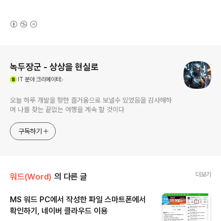
(새창열림)
로그 정보
녹두장군 - 상상을 현실로
(새창열림)
IT
분야 크리에이터
오늘 하루 개발을 향한 즐거움으로 보낼수 있었음을 감사해하
며 나를 찾는 끝없는 여행을 계속 할 것이다
구독하기
더보기
워드(Word)
의 다른 글
MS 워드 PC에서 작성한 파일 스마트폰에서
확인하기, 네이버 클라우드 이용
글 내용