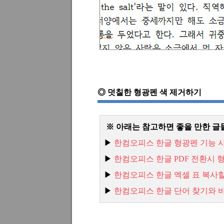
◎
덧칠한 형광펜 색 제거하기
※ 아래는 참고하면 좋을 만한 글
▶
한컴오피스
한글
형광펜
기능
▶
한컴오피스
한글 PDF
전환시
▶
한컴오피스
한글
엑셀
표
복사
▶
한
컴오피스
한글
단어
찾기와