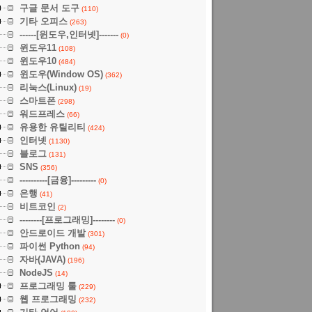
구글 문서 도구
(110)
기타 오피스
(263)
------[윈도우,인터넷]-------
(0)
윈도우11
(108)
윈도우10
(484)
윈도우(Window OS)
(362)
리눅스(Linux)
(19)
스마트폰
(298)
워드프레스
(66)
유용한 유틸리티
(424)
인터넷
(1130)
블로그
(131)
SNS
(356)
----------[금융]---------
(0)
은행
(41)
비트코인
(2)
--------[프로그래밍]--------
(0)
안드로이드 개발
(301)
파이썬 Python
(94)
자바(JAVA)
(196)
NodeJS
(14)
프로그래밍 툴
(229)
웹 프로그래밍
(232)