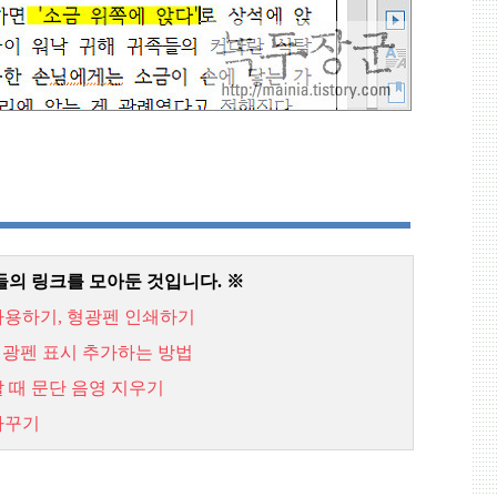
들의 링크를 모아둔 것입니다
.
※
사용하기,
형광펜
인쇄하기
형광펜
표시
추가하는
방법
할
때
문단
음영
지우기
바꾸기