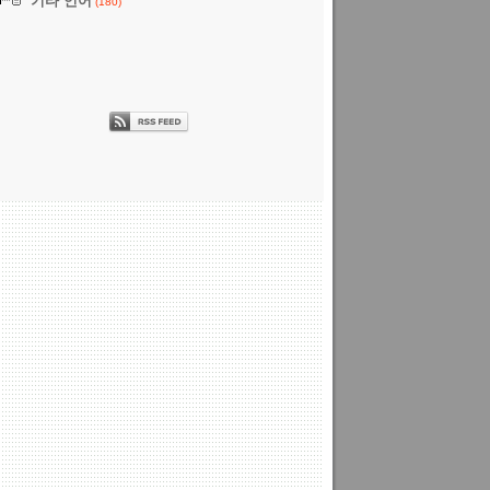
기타 언어
(180)