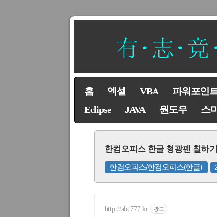
홈
엑셀
VBA
파워포인
Eclipse
JAVA
원도우
스
한컴오피스 한글 형광펜 칠하기
한컴오피스/한컴오피스(한글)
http://abc777.kr
광고