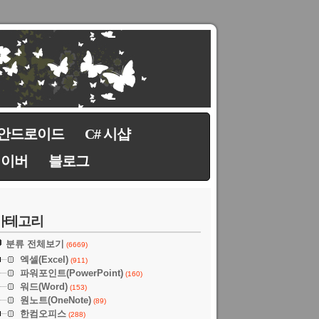
안드로이드
C# 시샵
네이버
블로그
카테고리
분류 전체보기
(6669)
엑셀(Excel)
(911)
파워포인트(PowerPoint)
(160)
워드(Word)
(153)
원노트(OneNote)
(89)
한컴오피스
(288)