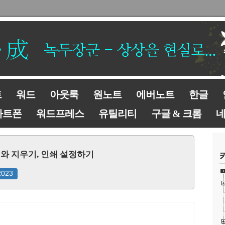
트
워드
아웃룩
원노트
에버노트
한글
마트폰
워드프레스
유틸리티
구글 & 크롬
와 지우기, 인쇄 설정하기
2023