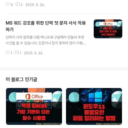
지점까지 선택이 됩니다. 중간에 여러 페이지를 한번에 삭
5
2
2025. 5. 26.
제하고 싶을 때 페이지 이동 기능과 F8 단축키 기능인 범위
확장 기능을 조합하면 빠르게 처리할 수 있습니다. ▼ 먼저
삭제하고 싶은 페이지의 시작과 끝을 정합니다. 그리고 F5
MS 워드 강조를 위한 단락 첫 문자 서식 적용
를 눌러 찾기/바꾸기 창을 띄웁니다. ▼ 찾기 및 바꾸기에
서 이동 탭으로 이동합니다. 그리고 이동할 곳 목록에서 페
하기
글 내용
이지를 선택하고 오른쪽으로 가서 페이지 번호를 입력합니
단락의 시작 문자를 다른 텍스트와 구분해서 만들어 주면
다. 저는 시작 페이지로 2를 입력했습니다. 다음은 창을 닫
시선을 끌 수 있습니다. 신문이나 잡지 등에서 많이 이용하
습니다. ※ 아래는 참고하면 좋을 만한 글들의 링크를 모아
는 기법입니다. 이전에는 단순하게 첫 문자를 표시하는 것
둔 것입니다. ※▶ MS 워드 페이지 나누기, 구역 나누기 구
1
1
2025. 5. 26.
에서 끝났습니다. 이번에는 글자만 키우는 것이 아니라 배
분해서 사용..
경색이나 폰트, 테두리 등의 서식을 단락 첫 문자에 적용해
보겠습니다. 소개한 내용을 응용해서 자신만의 스타일을
완성해 보세요. [참고]l MS 워드 강조를 위한 단락 첫 문자
장식하기 ▼ 설정한 단락 첫 문자 가 밋밋해 보인다면 워드
이 블로그 인기글
에서 제공하는 서식을 적용해 보겠습니다. ▼ 개체를 선택
하고 오른쪽 마우스를 클릭합니다. 화면에 보이는 빠른 실
행메뉴를 띄우기 위해서는 개체 바깥쪽 점선 부분에서 클
릭해야 합니다. 다음은 빠른 실행 메뉴 목록에서 테두리 및
음영을 선택합니다. ..