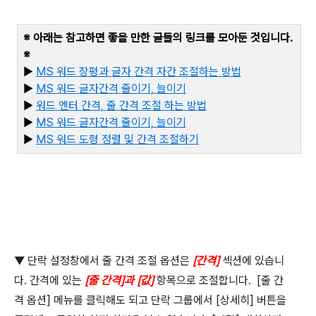
※ 아래는 참고하면 좋을 만한 글들의 링크를 모아둔 것입니다
.
※
▶
MS
워드
장평과
글자
간격
자간
조절하는
방법
▶
MS
워드
글자간격
줄이기,
늘이기
▶
워드
엔터
간격,
줄
간격
조절
하는
방법
▶
MS
워드
글자간격
줄이기,
늘이기
▶
MS
워드
도형
정렬
및
간격
조절하기
▼ 단락 설정창에서 줄 간격 조절 옵션은
[
간격
]
섹션에 있습니
다
.
간격에 있는
[
줄 간격
]
과
[
값
]
항목으로 조절합니다
. [
줄 간
격 옵션
]
메뉴를 클릭해도 되고 단락 그룹에서
[
상세히
]
버튼을