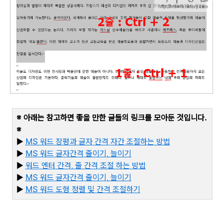
※ 아래는 참고하면 좋을 만한 글들의 링크를 모아둔 것입니다
.
※
▶
MS
워드
장평과
글자
간격
자간
조절하는
방법
▶
MS
워드
글자간격
줄이기,
늘이기
▶
워드
엔터
간격,
줄
간격
조절
하는
방법
▶
MS
워드
글자간격
줄이기,
늘이기
▶
MS
워드
도형
정렬
및
간격
조절하기