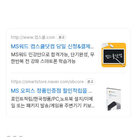
http://www.컴스쿨.com
광고
MS워드 컴스쿨닷컴 당일 신청&결제시
기프티콘!
MS워드 인강만으로 합격가능, 단기완성, 무
한반복 전 강좌 스마트폰 학습가능
https://smartstore.naver.com/sbcore
광고
MS 오피스 정품인증점 할인적립을 확
인하세요!
포인트적립/한국정품/PC,노트북 설치/이메
일 또는 패키지 발송/게임용 주변기기 키보
드,마우스 세트 및 스피커,모니터 등/지데빌
정품 인증점
(새창열림)