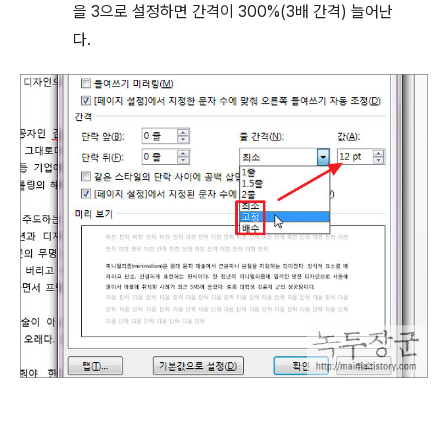
을
3
으로 설정하면 간격이
300%(3
배 간격
)
늘어난
다
.