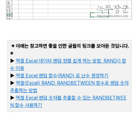
※ 아래는 참고하면 좋을 만한 글들의 링크를 모아둔 것입니다
.
※
▶
엑셀 Excel
데이터
랜덤
정렬
쉽게
하는
방법, RAND()
함
수
이용
▶
엑셀 Excel
랜덤
함수(RAND)
로
난수
생성하기
▶
엑셀(Excel) RAND, RANDBETWEEN
함수로
랜덤
숫자
추출하는
방법
▶
엑
셀 Excel
랜덤
숫자를
추출할
수
있는 RANDBETWEE
N
함수
사용하기