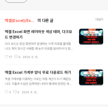
더보기
엑셀(Excel)/Excel
의 다른 글
엑셀 Excel 화면 레이아웃 색상 테마, 다크모
드 변경하기
글 내용
다크 모드는 밝은 화면에서 발생하는 시력 피로를 줄여줍
니다. 특히 장시간 사용할 때 눈의 피로를 덜어주어 더 편안
한 작업 환경을 제공합니다. 주로 주변 환경이 어두운 곳에
17
0
2024. 5. 12.
서 작업하거나 밤에 작업할 때 다크 모드는 주변 환경과의
호환성을 높여줍니다. 또한 다크 모드는 일부 사용자에게
는 더 시각적으로 매력적인 모습을 제공할 수 있습니다. 특
엑셀 Excel 가계부 양식 무료 다운로드 하기
히 현대적이고 세련된 디자인을 선호하는 사용자들에게 좋
글 내용
은 선택지입니다. 이러한 이유들로 다크 모드는 Excel
엑셀 가계부를 이용하는 이유는 자동 계산이 되기 때문입
과 같은 소프트웨어의 사용자 경험을 개선하고 작업 효율
니다. 지출과 수입만 입력하면 나머지 통계와 관련된 계산
성을 높여줄 수 있습니다. 엑셀은 리본 메뉴의 배경색이나
은 자동으로 이루어져서 일일이 계산기를 두드리지 않아도
상단 제목 영역에 이미지를 설정에서 바꿀 수 있습니다.
3
0
2024. 5. 12.
됩니다. 인터넷을 이리저리 뒤져보고 마음에 드는 것이 없
"테마"라는 옵션을 통해서 한번에 변경이 가능한데, 기본적
다면 마이크로 소프트에서 제공하는 무료 양식을 다운받아
으로 제공하는 테마의 종류가 몇 가지가 안..
사용해 보세요. 능력만 된다는 자신의 취향에 맞게 고쳐 쓸
수도 있습니다. 엑셀은 많은 사용자가 익숙한 소프트웨어