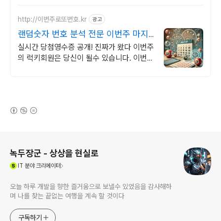
http://이번주로또번호.kr
광고
랜덤숫자 번호 분석 전문 이번주 마지
막 기회!
실시간 당첨영수증 공개! 진짜가 왔다 이번주
의 럭키회원은 당신이 될수 있습니다. 이번엔
당신 차례입니다!
(새창열림)
로그 정보
녹두장군 - 상상을 현실로
(새창열림)
IT
분야 크리에이터
오늘 하루 개발을 향한 즐거움으로 보낼수 있었음을 감사해하
며 나를 찾는 끝없는 여행을 계속 할 것이다
구독하기