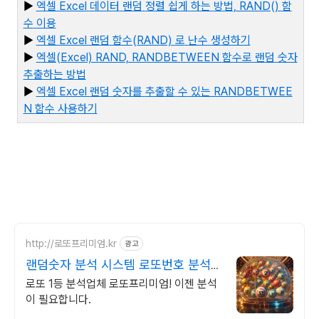
▶
엑셀 Excel
데이터
랜덤
정렬
쉽게
하는
방법, RAND()
함
수
이용
▶
엑셀 Excel
랜덤
함수(RAND)
로
난수
생성하기
▶
엑셀(Excel) RAND, RANDBETWEEN
함수로
랜덤
숫자
추출하는
방법
▶
엑
셀 Excel
랜덤
숫자를
추출할
수
있는 RANDBETWEE
N
함수
사용하기
http://로또프리미엄.kr
광고
랜덤숫자 분석 시스템 로또번호 분석업
체
로또 1등 분석업체 로또프리미엄! 이젠 분석
이 필요합니다.