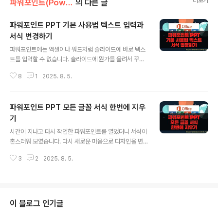
더보기
파워포인트(PowerPoint)
의 다른 글
파워포인트 PPT 기본 사용법 텍스트 입력과
서식 변경하기
글 내용
파워포인트에는 엑셀이나 워드처럼 슬라이드에 바로 텍스
트를 입력할 수 없습니다. 슬라이드에 뭔가를 올려서 꾸미
기 위해서는 개체들이 필요합니다. 이미지, 도형, 텍스트,
8
1
2025. 8. 5.
동영상, 애니메이션 등 모두 개별 개체라고 생각하시면 됩
니다. 이것들이 모여서 슬라이드를 꾸미게 되는데 텍스트
입력 상자는 도형 개체에 포함되어 있습니다. 그리고 텍스
파워포인트 PPT 모든 글꼴 서식 한번에 지우
트 입력 상자를 쉽게 꾸밀 수 있도록 파워포인트에서는 W
ordArt 스타일과 도형 스타일을 제공하고 있습니다. ▼
기
글 내용
먼저 슬라이드에 텍스트를 입력할 수 있는 도형을 추가해
시간이 지나고 다시 작업한 파워포인트를 열었더니 서식이
보도록 하겠습니다. [홈] 탭 > [그리기] 그룹으로 가서 [도
촌스러워 보였습니다. 다시 새로운 마음으로 디자인을 변
형] 리본 메뉴를 클릭합니다. 그러면 여러 도형이 나오게 되
경하기 전에 모든 서식을 지우기로 했습니다. 슬라이드에
는데 기본 도형에 2개의 텍스트 상자가 있습니다. 가로 텍
3
2
2025. 8. 5.
텍스트 박스마다 서식을 지우는 것은 효율이 떨어지는 작
스트 상자와 세로 텍스트 둘..
업 방식입니다. 모든 텍스트 박스의 모든 서식을 한번에 지
울 수 있는 방법이 있습니다. 그런데 모든 서식 지우기는 슬
라이드 하나씩 작업을 해야 합니다. ▼ 그림처럼 슬라이드
텍스트 상자에 글들이 들어가 있고 여러가지 서식이 적용
이 블로그 인기글
되어 있습니다. 우선 슬라이드에 있는 모든 개체들 중에서