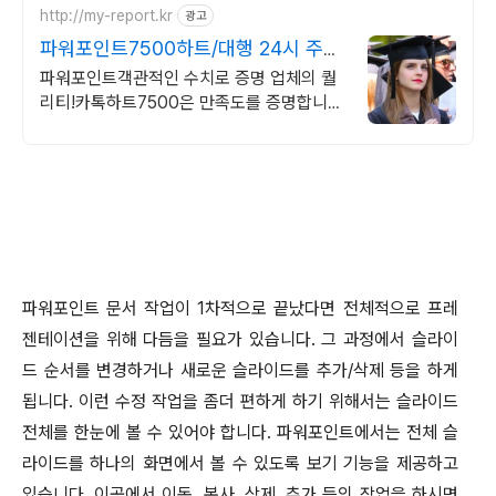
http://my-report.kr
광고
파워포인트7500하트/대행 24시 주말
상담 가능 저렴
파워포인트객관적인 수치로 증명 업체의 퀄
리티!카톡하트7500은 만족도를 증명합니다
파트별 전문가/학석박논문경우 정교수출신
진행/보안 보장/각종 모든 문서/24시진행
파워포인트 문서 작업이
1
차적으로 끝났다면 전체적으로 프레
젠테이션을 위해 다듬을 필요가 있습니다
.
그 과정에서 슬라이
드 순서를 변경하거나 새로운 슬라이드를 추가
/
삭제 등을 하게
됩니다
.
이런 수정 작업을 좀더 편하게 하기 위해서는 슬라이드
전체를 한눈에 볼 수 있어야 합니다
.
파워포인트에서는 전체 슬
라이드를 하나의 화면에서 볼 수 있도록 보기 기능을 제공하고
있습니다
.
이곳에서 이동
,
복사
,
삭제
,
추가 등의 작업을 하시면