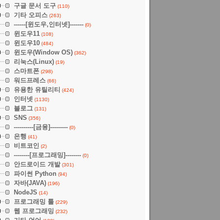
구글 문서 도구
(110)
기타 오피스
(263)
------[윈도우,인터넷]-------
(0)
윈도우11
(108)
윈도우10
(484)
윈도우(Window OS)
(362)
리눅스(Linux)
(19)
스마트폰
(298)
워드프레스
(66)
유용한 유틸리티
(424)
인터넷
(1130)
블로그
(131)
SNS
(356)
----------[금융]---------
(0)
은행
(41)
비트코인
(2)
--------[프로그래밍]--------
(0)
안드로이드 개발
(301)
파이썬 Python
(94)
자바(JAVA)
(196)
NodeJS
(14)
프로그래밍 툴
(229)
웹 프로그래밍
(232)