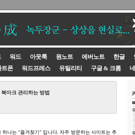
트
워드
아웃룩
원노트
에버노트
한글
마트폰
워드프레스
유틸리티
구글 & 크롬
기, 북마크 관리하는 방법
중 하나는
"
즐겨찾기
"
입니다
.
자주 방문하는 사이트는 추