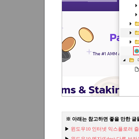
※ 아래는 참고하면 좋을 만한 글
▶
윈도우10
인터넷
익스플로러
즐
▶
윈도우10
엣지(Edge)
다른
브라