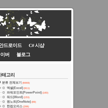
안드로이드
C# 시샵
네이버
블로그
카테고리
분류 전체보기
(6669)
엑셀(Excel)
(911)
파워포인트(PowerPoint)
(160)
워드(Word)
(153)
원노트(OneNote)
(89)
한컴오피스
(288)