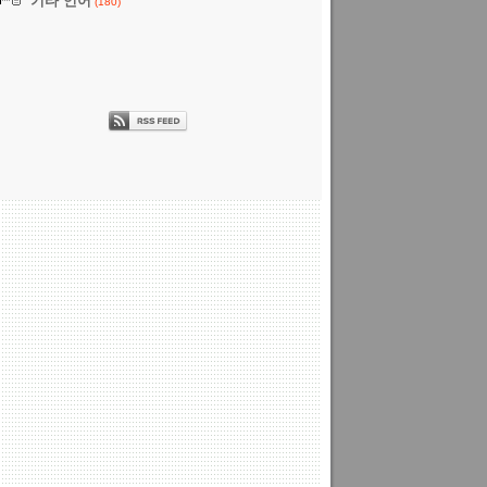
기타 언어
(180)