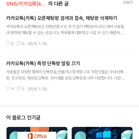
더보기
SNS/카카오톡(kakao)
의 다른 글
카카오톡(카톡) 오픈채팅방 검색과 접속, 채팅방 삭제하기
글 내용
카카오톡의 오픈채팅방은 전화번호나 ID 추가 없이 채팅방에 모인 여러 사람들
과 편하게 채팅할 수 있는 곳입니다. 자유롭게 대화하고 나갈 수 있기 때문에 다
양한 분야의 오픈채팅방이 개설되어 있습니다. 검색을 통해서 쉽게 채팅방을 찾
2
0
2025. 1. 25.
아 들어갈 수 있으며, 링크를 통해서 원하는 사람만 초대할 수도 있습니다. 하지
만 누구나 들어올 수 있도록 오픈된 곳이라 적절치 못한 말이나 분풀이식 메시
지로 오픈채팅방의 분위기를 흐리는 경우가 많습니다. 요즘은 참여코드를 요구
카카오톡(카톡) 특정 단톡방 알림 끄기
하는 오픈 채팅방이 많은 편입니다. ▼ 자신의 관심사와 관련있는 오픈 채팅방
글 내용
을 찾고 싶다면 검색 기능을 이용해야 합니다. 하단 채팅방 탭 > 새 채팅 메뉴를
사람들은 다양한 형태의 단톡방을 만들거나 참여합니다. 직장인들은 사내 단톡
클릭합니다. ▼ 새로운 채팅 화면에서 3가지 종류의 채팅방 중 오픈채팅을 선
방, 친구모임, 계모임 단톡방, 취미생활 모임 단톡방등 아주 다양합니다. 이런 상
택합니다. 카카오톡오..
황이다 보니 하루에도 수많은 메시지가 알림창에 뜹니다. 특히 단톡방 특성상
9
2
2025. 1. 25.
많은 사람들이 참여할 수 있기 때문에 100명이 참여한 단톡방에서 한사람이 하
루 하나씩만 보내도 100개의 메시지가 오는 것입니다. 회사 업무를 하고 있거
나 집중이 필요한 시간에 실시간으로 확인이 필요없는 단톡방의 알림은 꺼 두는
것이 좋겠죠. ▼ 카카오톡 앱을 실행하고 알림을 받고 싶지 않은 단톡방으로 들
어갑니다. ▼ 단톡방 오른쪽 상단에 더보기 메뉴를 클릭합니다. ▼ 왼쪽 사이
이 블로그 인기글
드에 나타난 화면에서 아래로 내려가면 종 모양의 아이콘을 볼 수 있습니다. 이
것이 알림을 표시하..