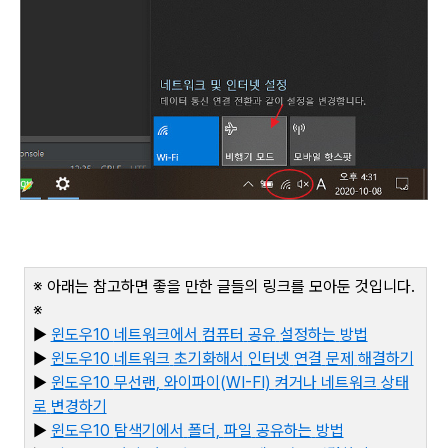
※ 아래는 참고하면 좋을 만한 글들의 링크를 모아둔 것입니다
.
※
▶
윈도우10
네트워크에서
컴퓨터
공유
설정하는
방법
▶
윈도우10
네트워크
초기화해서
인터넷
연결
문제
해결하기
▶
윈도우10
무선랜,
와이파이(WI-FI)
켜거나
네트워크
상태
로
변경하기
▶
윈도우10
탐색기에서
폴더,
파일
공유하는
방법