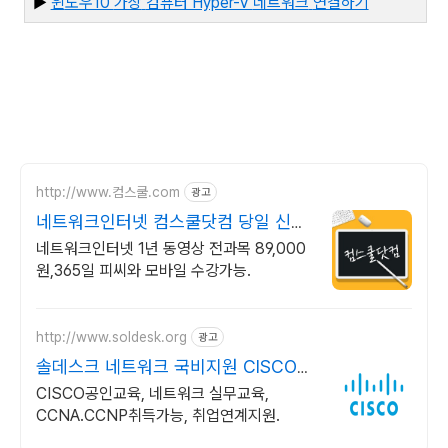
▶
윈
도우10
가상
컴퓨터 Hyper-V
네트워크
연결하기
http://www.컴스쿨.com
광고
네트워크인터넷 컴스쿨닷컴 당일 신청
&결제시 기프티콘!
네트워크인터넷 1년 동영상 전과목 89,000
원,365일 피씨와 모바일 수강가능.
http://www.soldesk.org
광고
솔데스크 네트워크 국비지원 CISCO
공인교육진행
CISCO공인교육, 네트워크 실무교육,
CCNA.CCNP취득가능, 취업연계지원.