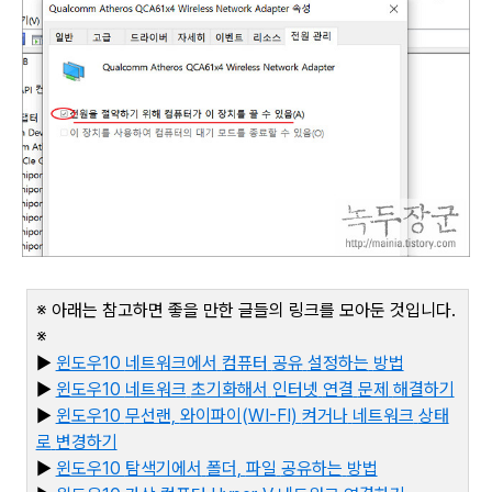
※ 아래는 참고하면 좋을 만한 글들의 링크를 모아둔 것입니다
.
※
▶
윈도우10
네트워크에서
컴퓨터
공유
설정하는
방법
▶
윈도우10
네트워크
초기화해서
인터넷
연결
문제
해결하기
▶
윈도우10
무선랜,
와이파이(WI-FI)
켜거나
네트워크
상태
로
변경하기
▶
윈도우10
탐색기에서
폴더,
파일
공유하는
방법