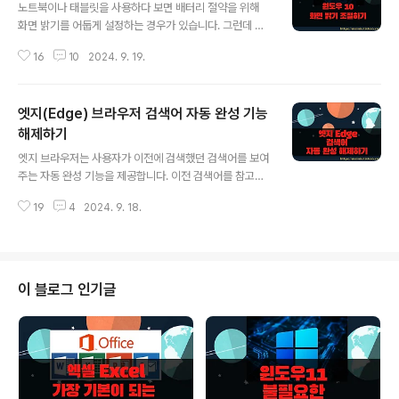
노트북이나 태블릿을 사용하다 보면 배터리 절약을 위해
화면 밝기를 어둡게 설정하는 경우가 있습니다. 그런데 전
원을 연결해서 사용하고 있다면 굳이 어둡게 설정해서 눈
16
10
2024. 9. 19.
을 부릅뜨며 볼 필요가 없겠죠. 이렇게 윈도우10 에서 화면
의 밝기를 조절하고 싶을 때 어떻게 하는지 알아 보도록 하
겠습니다. ▼ 먼저 화면 밝기 설정을 위해 바탕화면 오른
엣지(Edge) 브라우저 검색어 자동 완성 기능
쪽 하단에 있는 윈도우 아이콘을 클릭합니다. [시작] 화면
에서 [설정] 메뉴를 선택합니다. ▼ 밝기 조정은 디스플레
해제하기
글 내용
이 옵션에서 하게 됩니다. [설정] 페이지에서 다시 [시스템]
엣지 브라우저는 사용자가 이전에 검색했던 검색어를 보여
아이콘을 클릭해서 해당 옵션 페이지로 이동합니다. ▼
주는 자동 완성 기능을 제공합니다. 이전 검색어를 참고할
[시스템] 페이지에서 왼쪽 메뉴 목록 중 [디스플레이]를 선
수 있어서 편리한 기능입니다. 하지만 개인 정보를 노출할
택합니다. 오른쪽 색 항목으로 가서 야간 모드 를 켬으로 변
19
4
2024. 9. 18.
수 있습니다. 여러 사람이 사용하는 컴퓨터나 공개된 장소
경합니다. 야간 모드는..
라면 자동 완성 기능을 해제하시기 바랍니다. 오늘은 화면
에서 검색어 삭제와 자동 완성 기능을 해제하는 방법에 대
해서만 알아보겠습니다. ◎ 검색 기록 삭제 참고하기 ▼
주소 입력창에 검색어를 입력해 보세요. 화면에는 이전에
이 블로그 인기글
입력했던 검색어 목록이 나타납니다. 이것을 자동 완성 기
능이라고 합니다. ▼ 기존 검색어를 삭제하는 방법은 간단
합니다. 검색어 목록에서 오른쪽 끝으로 가 마우스로 제안
제거인 X 버튼을 클릭합니다. 삭제할 검색어가 많은 경우
비효율적인 방법입니다. ※ 아래는..