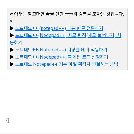
※ 아래는 참고하면 좋을 만한 글들의 링크를 모아둔 것입니다
.
※
▶
노트패드++ (notepad++)
메뉴
한글
전환하기
▶
노트패드++(Nodepad++)
세로
편
집(
세로
붙여넣기)
사
용하기
▶
노트패드++(Notepad++)
다양한
테마
적용하기
▶
노트패드++(Nodepad++)
파이썬
코드
실행하기
▶
노
트패드 Notepad++
기본
파일
확장자
연결하는
방법
(새창열림)
로그 정보