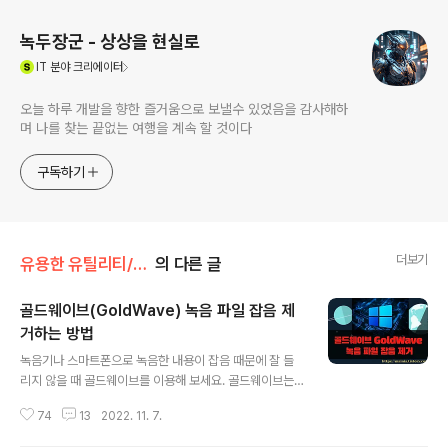
녹두장군 - 상상을 현실로
(새창열림)
IT
분야 크리에이터
오늘 하루 개발을 향한 즐거움으로 보낼수 있었음을 감사해하
며 나를 찾는 끝없는 여행을 계속 할 것이다
구독하기
더보기
유용한 유틸리티/기타
의 다른 글
골드웨이브(GoldWave) 녹음 파일 잡음 제
거하는 방법
글 내용
녹음기나 스마트폰으로 녹음한 내용이 잡음 때문에 잘 들
리지 않을 때 골드웨이브를 이용해 보세요. 골드웨이브는
간단하게 음원 파일을 편집할 수 있는 무료 프로그램으로
74
13
2022. 11. 7.
잡음을 제거해서 음질을 향상시킬 수 있습니다. 그 외에도
음악자르기, 합치기 등 다양한 기능들이 있으므로 기회가