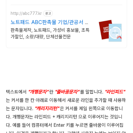
http://abc777.kr
광고
노트패드 ABC판촉물 기업/관공서 후
결제
판촉물제작, 노트패드, 가성비 홍보물, 초특
가할인, 소량/대량, 단체선물전문
텍스트에서
"
개행문자
"
란
"
줄바꿈문자
"
를 말합니다
.
"
라인피드
"
는 커서를 한 칸 아래로 이동해서 새로운 라인을 추가할 때 사용하
는 문자입니다
.
"
캐리지리턴
"
은 커서를 제일 왼쪽으로 이동합니
다
.
개행문자는 라인피드
+
캐리지리턴 으로 이루어지는 것입니
다
.
예를 들어 컴퓨터에서
Enter
키를 누르면 줄바꿈이 이루어집