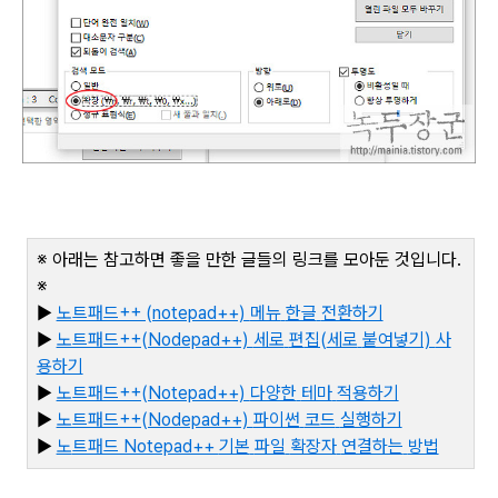
※ 아래는 참고하면 좋을 만한 글들의 링크를 모아둔 것입니다
.
※
▶
노트패드++ (notepad++)
메뉴
한글
전환하기
▶
노트패드++(Nodepad++)
세로
편
집(
세로
붙여넣기)
사
용하기
▶
노트패드++(Notepad++)
다양한
테마
적용하기
▶
노트패드++(Nodepad++)
파이썬
코드
실행하기
▶
노
트패드 Notepad++
기본
파일
확장자
연결하는
방법