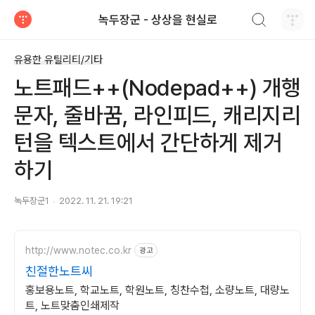
검색하기
녹두장군 - 상상을 현실로
티스토리
유용한 유틸리티/기타
노트패드++(Nodepad++) 개행
문자, 줄바꿈, 라인피드, 캐리지리
턴을 텍스트에서 간단하게 제거
하기
녹두장군1
2022. 11. 21. 19:21
http://www.notec.co.kr
광고
친절한노트씨
홍보용노트, 학교노트, 학원노트, 칭찬수첩, 소량노트, 대량노
트, 노트맞춤인쇄제작