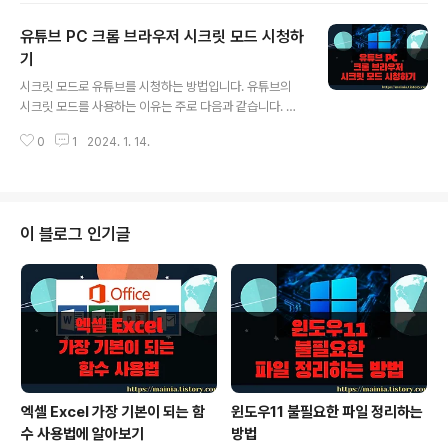
니다. ▼ 그림처럼 동영상 주소를 다른 사람과 링크하고 싶
유튜브 PC 크롬 브라우저 시크릿 모드 시청하
은데 너무 깁니다. 물론 유튜브 공유 주소는 이보다 짧습니
다. ▼ 화면 아래에 공유 기능을 클릭해 보세요. URL 창에
기
글 내용
나타난 주소보다는 짧습니다. 이것을 좀더 간단하게 줄일
시크릿 모드로 유튜브를 시청하는 방법입니다. 유튜브의
수 있는 방법이 있습니다. 링크주소 줄여주는 사이트 비틀
시크릿 모드를 사용하는 이유는 주로 다음과 같습니다. 개
리(bitly) ▼ 대표적인 주소 줄여 주는 무료 사이트는 비틀
인 정보 보호, 일시적인 탐색, 검색 기록 회피, 다중 계정 관
리(bitly) 입니다. 회원가입이 필요하지만 구글 계정이 있
0
1
2024. 1. 14.
리 등 쿠키나 검색 기록이 남지 않아 개인 정보를 보호하고,
다면 간단하게 진행이 ..
일시적인 탐색에 용이해서 많이들 사용합니다. 주로 공개
되어 있는 PC에서 사용하면 좋겠죠. ▼ 크롬에서 시크릿
모드창을 띄우기 위해 크롬 오른쪽 상단 더보기, 새 시크릿
창 메뉴를 클릭합니다. 단축키는 Ctrl + Shift + N 입니다.
이 블로그 인기글
▼ 시크릿 모드 창이 화면에 나타났습니다. 시크릿 모드는
크롬의 검색 기록, 방문 기록을 하고 싶지 않을 때 사용하는
창입니다. 만약 유튜브 사이트에 로그인한 상태에서 시크
릿 모드로 시청했다면 시청 기록은 남습니다. 헷갈리지 마
시기 바랍니..
엑셀 Excel 가장 기본이 되는 함
윈도우11 불필요한 파일 정리하는
수 사용법에 알아보기
방법