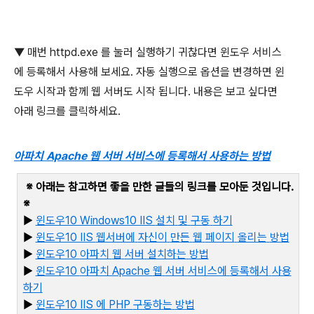
▼
매번
httpd.exe
를 눌러 실행하기 귀찮다면 윈도우 서비스
에 등록해서 사용해 보세요
.
자동 실행으로 옵션을 변경하면 윈
도우 시작과 함께 웹 서버도 시작 됩니다
.
내용은 보고 싶다면
아래 링크를 클릭하세요
.
아파치 Apache
웹
서버
서비스에
등록
해서
사용하는
방법
※ 아래는 참고하면 좋을 만한 글들의 링크를 모아둔 것입니다
.
※
▶
윈도우10 Windows10 IIS
설치
및
구동
하기
▶
윈도우10 IIS
웹서버에
자신이
만든
웹
페이지
올리는
방법
▶
윈도우10
아파치
웹
서버
설치하는
방법
▶
윈도우10
아파치 Apache
웹
서버
서비스에
등록해서
사용
하기
▶
윈
도우10 IIS
에 PHP
구동하는
방법