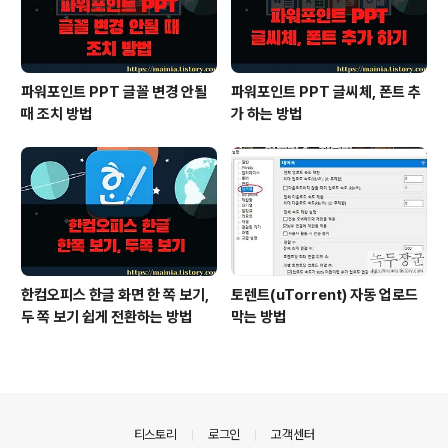
파워포인트 PPT 글꼴 변경 안될
파워포인트 PPT 글씨체, 폰트 추
때 조치 방법
가 하는 방법
한컴오피스 한글 화면 한 쪽 보기,
토렌트(uTorrent) 자동 업로드
두 쪽 보기 쉽게 전환하는 방법
막는 방법
의안내
티스토리
로그인
고객센터