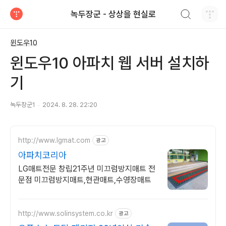
검색하기
녹두장군 - 상상을 현실로
티스토리
윈도우10
윈도우10 아파치 웹 서버 설치하
기
녹두장군1
2024. 8. 28. 22:20
http://www.lgmat.com
광고
아파치코리아
LG매트전문 창립21주년 미끄럼방지매트 전
문점 미끄럼방지매트,현관매트,수영장매트
http://www.solinsystem.co.kr
광고