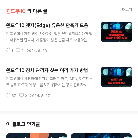
더보기
윈도우10
의 다른 글
윈도우10 엣지(Edge) 유용한 단축키 모음
글 내용
윈도우에서 가장 많이 사용하는 앱은 무엇일까요? 아마 웹
브라우저일 겁니다. 사용양이 많은 만큼 자주 사용하는 웹
브라우저 기능 단축키는 외워 두는 것이 좋습니다. 작업 효
1
4
2024. 8. 28.
율을 높일 수 있을 뿐만 아니라 편하기 때문입니다. 그리고
대부분 단축키는 브라우저 공통입니다. 한번 외운 단축키
는 다른 브라우저에서도 동일하게 사용할 수 있습니다. ▼
윈도우10 장치 관리자 찾는 여러 가지 방법
Ctrl + F : 웹 페이지 내에 텍스트를 검색할 때 사용하는 기
글 내용
능입니다. 단축키를 클릭하면 화면 상단에 검색창이 나타
윈도우에서 컴퓨터에 장착된 그래픽 카드, CPU, 하드디스
납니다. 웹 페이지 전체에서 찾은 검색어가 몇 개인지 알 수
크 등의 하드웨어 정보를 보기 위해서는 장치 관리자로 들
있으며, Enter 를 눌러 차례대로 이동하면서 검색 결과를
어가야 합니다. 최근에 윈도우10 을 사용하신 분들은 새로
보여줍니다. ▼ Ctrl + J : 파일 다운로드 관리 페이지로
37
0
2024. 8. 27.
운 환경에 익숙하지 않아서 어떻게 장치 관리자로 들어가
이동합니다. URL 에 edge://downloads 를 입력..
야 되는지 헷갈릴 수 있습니다. 이전 윈도우 버전과 어떤 차
이가 있는지 하나씩 알아 보도록 하겠습니다. ◎ 장치 관
리자 찾기 ▼ 탐색기의 내 PC 를 선택하고 오른쪽 마우스
를 눌러 보세요. 빠른 실행 메뉴가 관리 가 있습니다. 관리
이 블로그 인기글
메뉴를 클릭해서 컴퓨터 관리 대화상자를 띄웁니다. ▼ 컴
퓨터 관리 화면 왼쪽 사이드에 장치 관리자 메뉴를 통해서