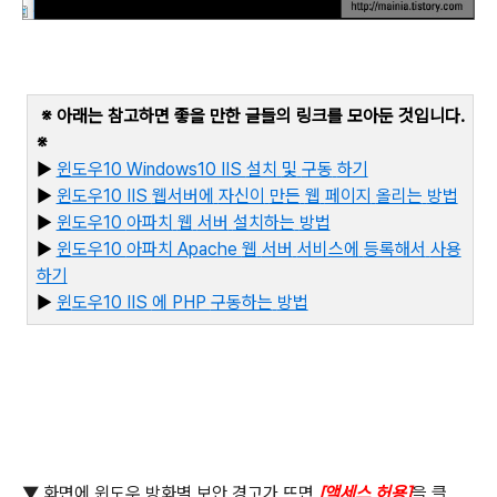
※ 아래는 참고하면 좋을 만한 글들의 링크를 모아둔 것입니다
.
※
▶
윈도우10 Windows10 IIS
설치
및
구동
하기
▶
윈도우10 IIS
웹서버에
자신이
만든
웹
페이지
올리는
방법
▶
윈도우10
아파치
웹
서버
설치하는
방법
▶
윈도우10
아파치 Apache
웹
서버
서비스에
등록해서
사용
하기
▶
윈
도우10 IIS
에 PHP
구동하는
방법
▼
화면에 윈도우 방화벽 보안 경고가 뜨면
[
액세스 허용
]
을 클