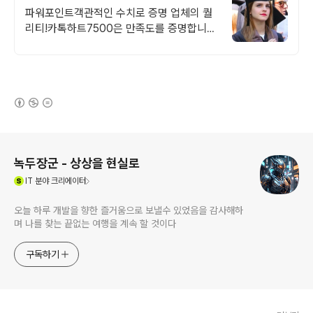
상담 가능 저렴
파워포인트객관적인 수치로 증명 업체의 퀄
리티!카톡하트7500은 만족도를 증명합니다
파트별 전문가/학석박논문경우 정교수출신
진행/보안 보장/각종 모든 문서/24시진행
(새창열림)
로그 정보
녹두장군 - 상상을 현실로
(새창열림)
IT
분야 크리에이터
오늘 하루 개발을 향한 즐거움으로 보낼수 있었음을 감사해하
며 나를 찾는 끝없는 여행을 계속 할 것이다
구독하기