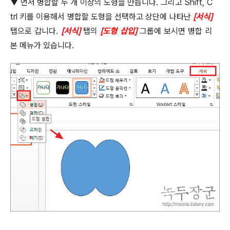
▼
먼저 병합할 두 개 이상의 도형을 만듭니다
.
그리고
Shift, C
trl
키를 이용해서 병합할 도형을 선택하고 상단에 나타난
[
서식
]
탭으로 갑니다
.
[
서식
]
탭의
[
도형 삽입
]
그룹에 보시면 병합 리
본 메뉴가 있습니다
.