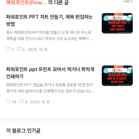
더보기
파워포인트(PowerPoint)
의 다른 글
파워포인트 PPT 차트 만들기, 제목 편집하는
방법
글 내용
혹시 파워포인트에서 차트를 만들고 난 후 텍스트 박스로
제목을 따로 만드시나요? 차트의 구성 요소에는 제목이 포
함되어 있습니다. 차트에 제목이 없을 때 내부에 포함된 제
7
0
2025. 12. 8.
목 영역을 추가하는 방법과 제목 옵션을 이용해서 서식이
나 디자인을 변경하는 방법에 대해 알아 보겠습니다. ▼ 자
신이 만든 차트에 제목을 넣기 위한 방법은 두 가지 입니다.
파워포인트 ppt 프린트 모아서 찍거나 꽉차게
리본 메뉴를 이용하거나 차트를 선택하면 나타나는 “+” 버
튼을 클릭해서 차트 제목을 추가하는 방법입니다. 첫 번째
인쇄하기
글 내용
리본 메뉴를 이용하기 위해서는 차트를 선택해야 합니다.
파워포인트 PPT 연습을 하거나 자료를 검토할 때 한 장의
그럼 상단에 [차트 도구] > [디자인] 탭이 생깁니다. 그 속
종이에 여러 슬라이드를 인쇄해야 되는 경우가 있습니다.
에 [차트 요소 추가] 리본 메뉴를 클릭합니다. ▼ 목록에서
여러 장의 슬라이드를 한 장에 밀어 넣으면 종이도 아끼고
[차트 제목]을 선택하면 3가지 선택 가능한 메뉴가 나타납
34
0
2025. 12. 8.
내용을 전체적으로 파악하는데 용이합니다. 예전에는 이런
니다. [차트 위]..
인쇄가 되지 않아서 다른 프린트 유틸을 사용했는데, 지금
은 파워포인트에서 제공하는 기능으로 충분합니다. ▼ 모
아찍기는 프린트에서 지원하는 경우도 있지만 저의 복합기
는 쓰레기라 그런 기능이 없습니다. 그래서 예전에 FinePr
이 블로그 인기글
int 같은 유틸을 사용했었는데, 이제는 파워포인트에서 유