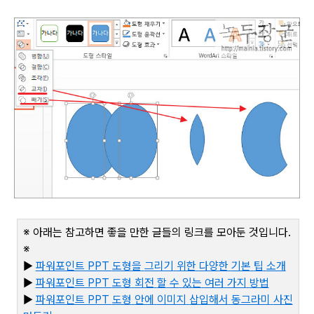
※ 아래는 참고하면 좋을 만한 글들의 링크를 모아둔 것입니다
.
※
▶
파워포인트 PPT
도형을
그리기
위한
다양한
기본
팁
소개
▶
파워포인트 PPT
도형
회전
할
수
있는
여러
가지
방법
▶
파워포인트 PPT
도형
안에
이미지
삽입해서
동그라미
사진