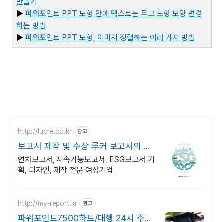
만들기
▶
파워포인트 PPT
도형
안에
텍스트는
두고
도형
모양
변경
하는
방법
▶
파
워포인트 PPT
도형,
이미지
정렬하는
여러
가지
방법
http://lucre.co.kr
광고
보고서 제작 및 수상 루커 보고서의 명
가
연차보고서, 지속가능보고서, ESG보고서 기
획, 디자인, 제작 전문 여성기업
http://my-report.kr
광고
파워포인트7500하트/대행 24시 주말