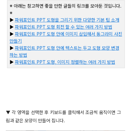
※ 아래는 참고하면 좋을 만한 글들의 링크를 모아둔 것입니다
.
※
▶
파워포인트 PPT
도형을
그리기
위한
다양한
기본
팁
소개
▶
파워포인트 PPT
도형
회전
할
수
있는
여러
가지
방법
▶
파워포인트 PPT
도형
안에
이미지
삽입해서
동그라미
사진
만들기
▶
파워포인트 PPT
도형
안에
텍스트는
두고
도형
모양
변경
하는
방법
▶
파
워포인트 PPT
도형,
이미지
정렬하는
여러
가지
방법
▼
각 영역을 선택한 후 키보드를 클릭해서 조금씩 움직이면 그
림과 같은 모양이 만들어 집니다
.