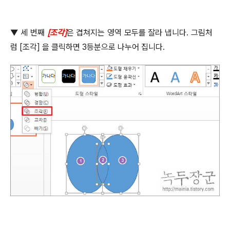
▼
세 번째
[
조각
]
은 겹쳐지는 영역 모두를 잘라 냅니다
.
그림처
럼
[
조각
]
을 클릭하면
3
등분으로 나누어 집니다
.