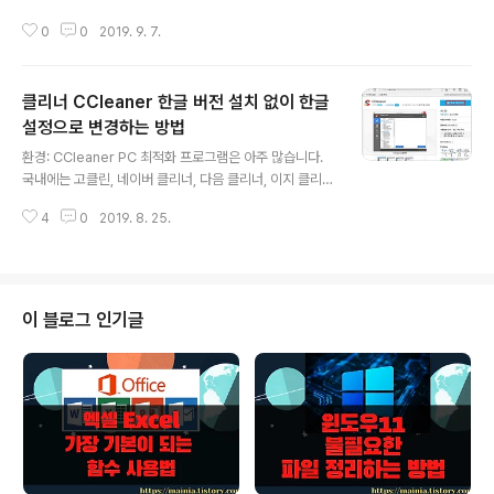
들기 위해 국제 디지털 출판 포럼에서 공식 채택한 것입니
0
0
2019. 9. 7.
다. 기존적으로 XHTML 이나 DTBook 를 이용해서 내부
의 글과 문서 구조를 만들고 있으며 문서의 일부 틀은 CSS
가 이용되기도 합니다. 자신이 가진 파일의 확장자가 epu
클리너 CCleaner 한글 버전 설치 없이 한글
b 라면 eBook 파일인 것입니다. 이 파일을 열어 보기 위
해서는 별도의 뷰어가 필요합니다. 오늘은 수많은 뷰어들
설정으로 변경하는 방법
글 내용
이 있지만 두 가지만 소개하려고 합니다. ▼ epub 파일을
환경: CCleaner PC 최적화 프로그램은 아주 많습니다.
보기 위한 eBook 뷰어 중 하나는 Sumatra PDF 입니다.
국내에는 고클린, 네이버 클리너, 다음 클리너, 이지 클리너
PDF 문서뿐만 아니라 epub, mobi, chm 등 다양한 파일
등을 사용합니다. 해외 버전으로는 CCleaner 을 제일 많
포맷을 열어 볼 수 있는 다중 뷰어입니다. 무료..
4
0
2019. 8. 25.
이 사용하는 것 같아요. 처음 CCleaner 를 설치하면 모든
화면의 글들이 영어로 되어 있습니다. 그렇다고 한글로 번
역된 메뉴를 사용할 수 없는 것은 아닙니다. 한글 버전을 따
로 설치하지 않고 세팅에서 언어만 변경해 주면 간단하게
해결됩니다. ▼ 먼저 CCleaner 를 설치해 보겠습니다. 프
이 블로그 인기글
로그램을 배포하는 홈페이지가 아닌 네이버 소프트웨어 자
료실에서 받습니다. 이곳에도 최신 버전이 올라오기 때문
입니다. ▼ 설치 과정에서 체크해야 될 항목이 하나 있습니
다. 기본 브라우저로 크롬을 사용할 것인지를 묻는 체크 옵
션입니다...