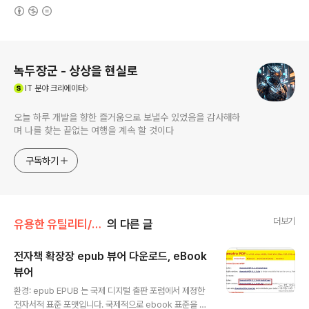
(새창열림)
로그 정보
녹두장군 - 상상을 현실로
(새창열림)
IT
분야 크리에이터
오늘 하루 개발을 향한 즐거움으로 보낼수 있었음을 감사해하
며 나를 찾는 끝없는 여행을 계속 할 것이다
구독하기
더보기
유용한 유틸리티/기타
의 다른 글
전자책 확장장 epub 뷰어 다운로드, eBook
뷰어
글 내용
환경: epub EPUB 는 국제 디지털 출판 포럼에서 제정한
전자서적 표준 포맷입니다. 국제적으로 ebook 표준을 만