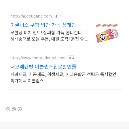
http://m.coupang.com
광고
이클립스 쿠팡 입안 가득 상쾌함
무설탕 피치 민트! 상쾌함 가득 핸디캔디. 로
켓배송으로 오늘 주문, 내일 도착! 운전 중 졸
음 싹! 식후 입냄새 걱정 끝. 야무진 뚜껑으로
어디서나 안심!
http://www.theoredental.com
광고
더오래덴탈 이클립스전문할인몰
치과재료, 기공재료, 위생재료, 치과용합금 적립금 즉시할인
특가혜택 이클립스
(새창열림)
로그 정보