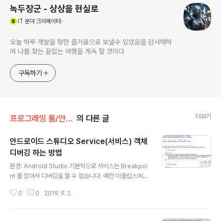
녹두장군 - 상상을 현실로
(새창열림)
IT
분야 크리에이터
오늘 하루 개발을 향한 즐거움으로 보낼수 있었음을 감사해하
며 나를 찾는 끝없는 여행을 계속 할 것이다
구독하기
더보기
프로그래밍 툴/안드로이드 스튜디오
의 다른 글
안드로이드 스튜디오 Service(서비스) 객체
디버깅 하는 방법
글 내용
환경: Android Studio 기본적으로 서비스는 Breakpoi
nt 를 잡아서 디버깅을 할 수 없습니다. 예전 이클립스에서
는 android.os.Debug.waitForDebugger(); 를 소스
0
0
2019. 9. 2.
에 끼워 넣어서 지나치지 못하게 한 다음 디버깅을 했었습
니다. 안드로이드 스튜디오에서는 프로그램이 아예 멈춰
버리기 때문에 waitForDebugger() 을 실행하면 안됩니