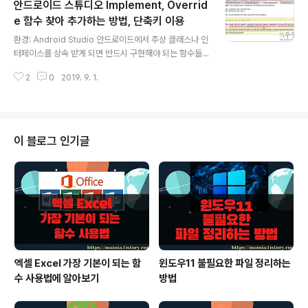
안드로이드 스튜디오 Implement, Overrid
다. 그럼 어떻게 Service를 디버깅 해야 할까요? 그런데
디버깅을 어떻게 해야 되는지를 묻기 전에 왜 안되는지 궁
e 함수 찾아 추가하는 방법, 단축키 이용
글 내용
금하지 않으세요? Service 는 앱 실행과 별개로 돌아가는
환경: Android Studio 안드로이드에서 추상 클래스나 인
Process 이기 때문입니다. 안드로이드 스튜디오에서는
터페이스를 상속 받게 되면 반드시 구현해야 되는 함수들
에뮬레이터나 안드로이드 디바이스에서 돌아가고 있는 프
이 생깁니다. 안드로이드 스튜디오에서는 이런 함수들을
로세스를 접촉할 수 있도록 “Attach deb..
2
0
2019. 9. 1.
사용자가 일일이 입력하지 않아도 됩니다. 단축키를 이용
하시면 한번에 모든 함수를 찾아 추가할 수 있거든요. 또한
필수는 아니지만 기능 추가를 위한 Override 함수도 쉽게
찾아 추가할 수 있습니다. ▼ 그림과 같이 빨간색 라인이
그어지면서 에러가 나는 이유는 상속받은 인터페이스의 필
이 블로그 인기글
수 함수를 구현하지 않아서 입니다. 마우스를 가져가면 어
떤 함수를 추가해 줘야 하는지 나타납니다. 그런데 이것을
사용자가 일일이 입력해 줄 필요가 없습니다. ▼ 한번에 함
수들을 자동으로 추가하기 위해 단축키를 이용합니다. 단
축키는 Ctrl + I 와 Ct..
엑셀 Excel 가장 기본이 되는 함
윈도우11 불필요한 파일 정리하는
수 사용법에 알아보기
방법