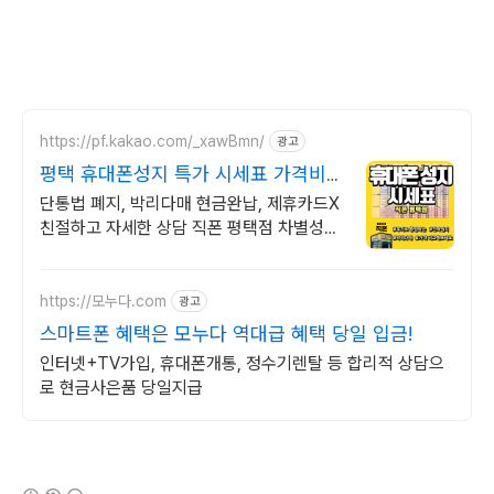
https://pf.kakao.com/_xawBmn/
광고
평택 휴대폰성지 특가 시세표 가격비교
꼭 해보세요
단통법 폐지, 박리다매 현금완납, 제휴카드X
친절하고 자세한 상담 직폰 평택점 차별성없
는 정직한 할인 시세표확인후 저렴하게 구매
하세요!
https://모누다.com
광고
스마트폰 혜택은 모누다 역대급 혜택 당일 입금!
인터넷+TV가입, 휴대폰개통, 정수기렌탈 등 합리적 상담으
로 현금사은품 당일지급
(새창열림)