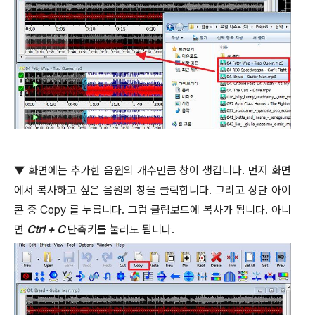
▼
화면에는 추가한 음원의 개수만큼 창이 생깁니다
.
먼저 화면
에서 복사하고 싶은 음원의 창을 클릭합니다
.
그리고 상단 아이
콘 중
Copy
를 누릅니다
.
그럼 클립보드에 복사가 됩니다
.
아니
면
Ctrl + C
단축키를 눌러도 됩니다
.