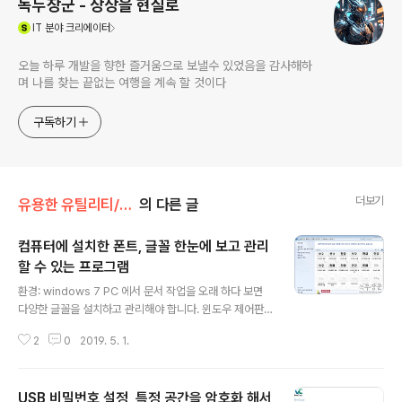
녹두장군 - 상상을 현실로
(새창열림)
IT
분야 크리에이터
오늘 하루 개발을 향한 즐거움으로 보낼수 있었음을 감사해하
며 나를 찾는 끝없는 여행을 계속 할 것이다
구독하기
더보기
유용한 유틸리티/기타
의 다른 글
컴퓨터에 설치한 폰트, 글꼴 한눈에 보고 관리
할 수 있는 프로그램
글 내용
환경: windows 7 PC 에서 문서 작업을 오래 하다 보면
다양한 글꼴을 설치하고 관리해야 합니다. 윈도우 제어판
의 폰트 관리 화면으로 늘어난 글꼴들을 효과적으로 관리
2
0
2019. 5. 1.
하기에는 뭔가 부족합니다. 오류가 있어서 작동하지 않는
글꼴이나 비슷한 글꼴들을 찾아 없애고 싶은데 윈도우에서
제공하는 기본 글꼴 관리 화면으로는 힘듭니다. 오늘은 글
USB 비밀번호 설정, 특정 공간을 암호화 해서
꼴 관리를 효과적으로 할 수 있는 Portable NexusFont