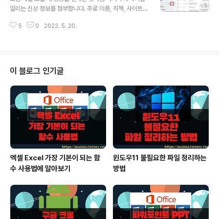
▼ 왼쪽 사이드 주요 메뉴 3개 중 이력관리를 클릭합니다.
알리는 신상 정보를 첨부합니다. 주로 이름, 직책, 사이트주
※ 아래는 참고하면 좋을 만한 글들의 링크를 모아둔 것입
소, 전화번호, 닉네임 등이 들어갑니다. 만약 메일 보낼 때
니다. ※ ▶ 네이버 모바일 2단계 인증 해외로그인 차단으
5
0
2022. 5. 20.
마다 매번 신상정보를 입력해야 된다면 얼마나 귀찮겠습니
로 보안 강화하는 방법 ▶ 네이버 2단계 인증 기기 변경하
까? 네이버 메일은 "서명" 통해 미리 입력해 놓은 정보를
는 방법 ▶ 다음 daum 해킹 차단을..
새로운 메일을 작성할 때 마다 자동 입력이 되도록 기능을
제공합니다. ▼ 메일 서명을 추가하기 위해서는 메일 설정
화면으로 이동해야 합니다. 오른쪽 "내 메일함" 항목 바로
이 블로그 인기글
옆에 톱니 바퀴 모양의 "설정" 아이콘을 클릭합니다. ▼ 환
경 설정 페이지로 이동하면 상단 메뉴 목록에서 서명/빠른
답장 을 찾아 클릭합니다. ▼ 바로 아래로 내려가서 서명
설정 탭으로 이동합니다. 제일 상단에 있는 서명 설정 옵션
을 사용함으로 변경합니..
엑셀 Excel 가장 기본이 되는 함
윈도우11 불필요한 파일 정리하는
수 사용법에 알아보기
방법