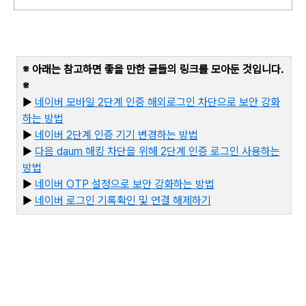
※ 아래는 참고하면 좋을 만한 글들의 링크를 모아둔 것입니다
.
※
▶
네이버
모바일 2
단계
인증
해외로그인
차단으로
보안
강화
하는
방법
▶
네이버 2
단계
인증
기기
변경하는
방법
▶
다음 daum
해킹
차단을
위해 2
단계
인증
로그인
사용하는
방법
▶
네
이버 OTP
설정으로
보안
강화하는
방법
▶
네
이버
로그인
기록확인
및
연결
해제하기