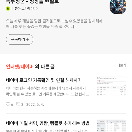
녹두장군 - 상상을 현실로
(새창열림)
IT
분야 크리에이터
오늘 하루 개발을 향한 즐거움으로 보낼수 있었음을 감사해하
며 나를 찾는 끝없는 여행을 계속 할 것이다
구독하기
더보기
인터넷/네이버
의 다른 글
네이버 로그인 기록확인 및 연결 해제하기
글 내용
네이버는 현재 사용하는 계정에 문제가 없는지 사용자가
확인해 볼 수 있는 로그인 기록을 제공합니다. 또한 현재 로
그인 되어 있는 기기들을 확인해서 원격으로 로그아웃이
6
2
2022. 6. 4.
가능합니다. 만약 의심스러운 기기나 로그인 기록을 확인
했다면 바로 비밀번호를 바꾸거나 보안을 강화하는 것이
좋겠죠. ▼ 로그인 관련 기록을 확인하기 위해서는 계정 정
네이버 메일 서명, 명함, 템플릿 추가하는 방법
보 페이지로 이동해야 합니다. 네이버에 로그인하고 계정
글 내용
정보가 표시된 오른쪽 상단에서 [네이버 ID]를 클릭합니다.
보통 메일 보낼 때 명함을 건네는 것처럼 마지막에 자기를