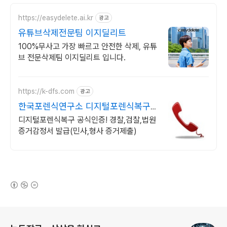
https://easydelete.ai.kr
광고
유튜브삭제전문팀 이지딜리트
100%무사고 가장 빠르고 안전한 삭제, 유튜
브 전문삭제팀 이지딜리트 입니다.
https://k-dfs.com
광고
한국포렌식연구소 디지털포렌식복구
및 증거감정
디지털포렌식복구 공식인증! 경찰,검찰,법원
증거감정서 발급(민사,형사 증거제출)
(새창열림)
로그 정보