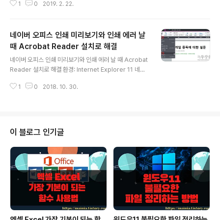
1
0
2019. 2. 22.
작성하시는 분들이 많이 있습니다. 특히 관공서 같은 경우
한글은 필수 입니다. 그런데 한글 파일을 열어서 볼 수 있는
프로그램이 없다면 어떻게 해야 할까요? 읽기만 할거면 네
네이버 오피스 인쇄 미리보기와 인쇄 에러 날
이버 오피스를 사용해 보세요. 워드로도 변환이 가능해서
아주 유용합니다 하지만 한글 문서로 저장하지는 못합니
때 Acrobat Reader 설치로 해결
글 내용
다. 단순히 읽는 것으로 만족해야 합니다. ▼ 네이버로 접
네이버 오피스 인쇄 미리보기와 인쇄 에러 날 때 Acrobat
속하신 후 계정 정보가 있는 오른쪽 상단으로 갑니다. 서비
Reader 설치로 해결 환경: Internet Explorer 11 네이
스 목록을 여시면 아이콘 목록에 [오피스]라고 있습니다.
버 오피스는 마이크로소프트 오피스 프로그램들을 설치하
▼ 네이버 오피스 홈으로 이동해서 참고할 한글 문서를 올
1
0
2018. 10. 30.
지 않아도 워드나 엑셀 , 파워포인트 편집, 생성이 가능한
려야겠죠. 한글 문..
네이버 서비스입니다. 언제 어디서나 인터넷만 연결되어
있다면 사용이 가능해서 아주 유용합니다. 그리고 한글 파
일을 MS 워드 문서뿐만 아니라 PDF 파일로도 변환이 가
능합니다. 이런 네이버 오피스에서 작업한 후 인쇄를 하려
이 블로그 인기글
는데 안되는 경우 어떻게 해야 할까요? 이유는 사용중인 컴
퓨터에 Acrobat Reader 가 설치되어 있지 않아서 입니
다. ▼ 오늘은 네이버 오피스에 인쇄 기능과 인쇄가 되지
않을 때 Acrobat Reader를 설치하는 방법에 대해서 알
아 ..
엑셀 Excel 가장 기본이 되는 함
윈도우11 불필요한 파일 정리하는