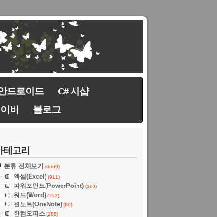
안드로이드
C# 시샵
네이버
블로그
카테고리
분류 전체보기
(6669)
엑셀(Excel)
(911)
파워포인트(PowerPoint)
(160)
워드(Word)
(153)
원노트(OneNote)
(89)
한컴오피스
(288)