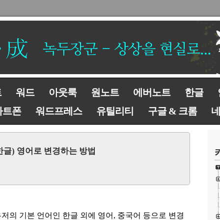
트
워드
아웃룩
원노트
에버노트
한글
마트폰
워드프레스
유틸리티
구글 & 크롬
한글) 영어로 변경하는 방법
저의 기본 언어인 한글 외에 영어
,
중국어 등으로 변경