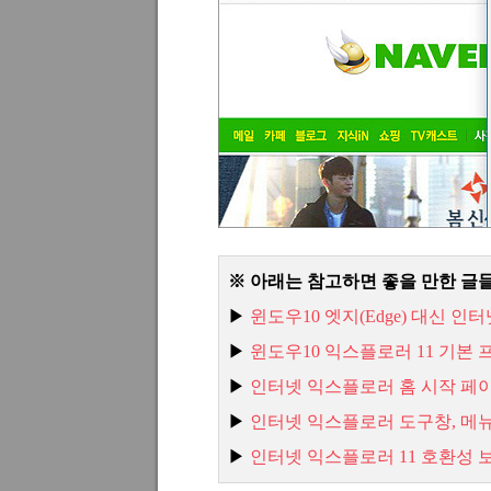
※ 아래는 참고하면 좋을 만한 글
▶
윈도우
10
엣지
(Edge)
대신 인터
▶
윈도우
10
익스플로러
11
기본 
▶
인터넷 익스플로러 홈 시작 페이
▶
인터넷 익스플로러 도구창
,
메
▶
인터넷 익스플로러
11
호환성 