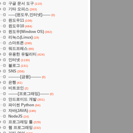
구글 문서 도구
(110)
기타 오피스
(263)
------[윈도우,인터넷]-------
(0)
윈도우11
(108)
윈도우10
(484)
윈도우(Window OS)
(362)
리눅스(Linux)
(19)
스마트폰
(298)
워드프레스
(66)
유용한 유틸리티
(424)
인터넷
(1130)
블로그
(131)
SNS
(356)
----------[금융]---------
(0)
은행
(41)
비트코인
(2)
--------[프로그래밍]--------
(0)
안드로이드 개발
(301)
파이썬 Python
(94)
자바(JAVA)
(196)
NodeJS
(14)
프로그래밍 툴
(229)
웹 프로그래밍
(232)