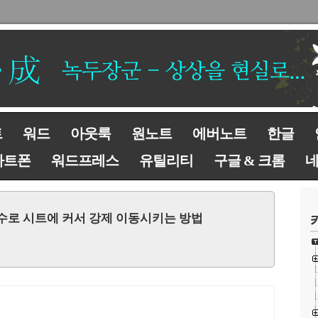
트
워드
아웃룩
원노트
에버노트
한글
마트폰
워드프레스
유틸리티
구글 & 크롬
oTo 함수로 시트에 커서 강제 이동시키는 방법