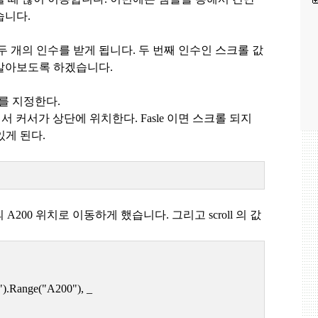
습니다.
두 개의 인수를 받게 됩니다
.
두 번째 인수인 스크롤 값
 알아보도록 하겠습니다
.
를 지정한다
.
어서 커서가 상단에 위치한다
. Fasle
이면 스크롤 되지
있게 된다
.
의
A200
위치로 이동하게 했습니다
.
그리고
scroll
의 값
").Range("A200"), _