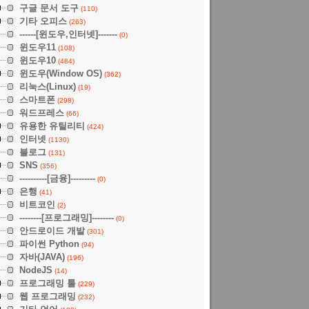
구글 문서 도구
(110)
기타 오피스
(263)
------[윈도우,인터넷]-------
(0)
윈도우11
(108)
윈도우10
(484)
윈도우(Window OS)
(362)
리눅스(Linux)
(19)
스마트폰
(298)
워드프레스
(66)
유용한 유틸리티
(424)
인터넷
(1130)
블로그
(131)
SNS
(356)
----------[금융]---------
(0)
은행
(41)
비트코인
(2)
--------[프로그래밍]--------
(0)
안드로이드 개발
(301)
파이썬 Python
(94)
자바(JAVA)
(196)
NodeJS
(14)
프로그래밍 툴
(229)
웹 프로그래밍
(232)