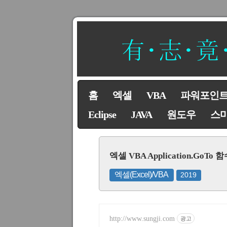
홈
엑셀
VBA
파워포인
Eclipse
JAVA
원도우
스
엑셀 VBA Application.G
엑셀(Excel)/VBA
2019
http://www.sungji.com
광고