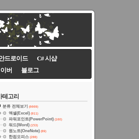
안드로이드
C# 시샵
네이버
블로그
카테고리
분류 전체보기
(6669)
엑셀(Excel)
(911)
파워포인트(PowerPoint)
(160)
워드(Word)
(153)
원노트(OneNote)
(89)
한컴오피스
(288)