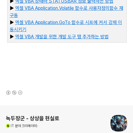
▶
엑셀 VBA
상태바 STATUSBAR
정보
출력하는
방법
▶
엑셀 VBA Application.Volatile
함수로
사용자정의함수
재
구동
▶
엑셀 VBA Application.GoTo
함수로
시트에
커서
강제
이
동시키기
▶
엑
셀 VBA
개발을
위한
개발
도구
탭
추가하는
방법
(새창열림)
로그 정보
녹두장군 - 상상을 현실로
(새창열림)
IT
분야 크리에이터