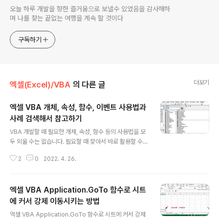
오늘 하루 개발을 향한 즐거움으로 보낼수 있었음을 감사해하
며 나를 찾는 끝없는 여행을 계속 할 것이다
구독하기
더보기
엑셀(Excel)/VBA
의 다른 글
엑셀 VBA 개체, 속성, 함수, 이벤트 사용법과
사례 검색해서 참고하기
글 내용
VBA 개발할 때 필요한 개체, 속성, 함수 등의 사용법을 모
두 외울 수는 없습니다. 필요할 때 찾아서 바로 활용할 수
있는 능력이야 말로 개발자에게 필요한 스킬입니다. VBA
2
0
2022. 4. 26.
에서는 어떻게 관련 정보를 찾고 활용할까요? ◎ F1 도움
말 이용하기 ▼ 첫 번째는 앱 이라면 기본적으로 제공하는
도움말 기능입니다. 도움말은 F1 단축키를 눌러서 띄웁니
엑셀 VBA Application.GoTo 함수로 시트
다. 프로그램에 내장되어 있는 정보가 아니라 인터넷 사이
트와 연결해서 관련 정보를 보여 줍니다. 관련 정보가 필요
에 커서 강제 이동시키는 방법
글 내용
한 개체나 속성을 선택하고 F1 를 클릭합니다. ▼ 화면에는
엑셀 VBA Application.GoTo 함수로 시트에 커서 강제