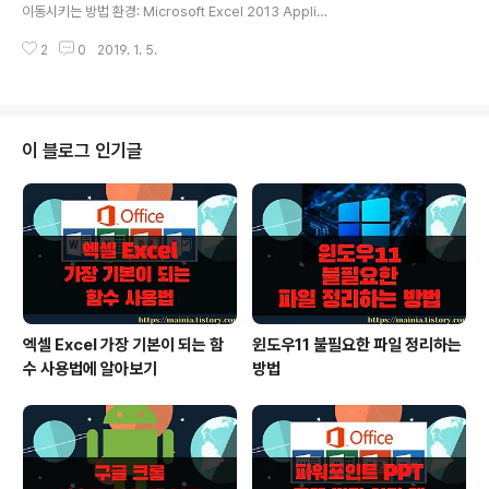
“상황에 맞는 도움말” 창이 뜨고 목록에 관련 항목을 보여
이동시키는 방법 환경: Microsoft Excel 2013 Applica
줍니다. 원하는 항목을 더블 클릭하거나 오른쪽 상단에 도
iton.GoTo() 함수는 선택한 셀의 커서 위치를 이동시켜
움말 버튼을 클릭합니다. ▼ 윈도우에 기본으로 등록된 웹
2
0
2019. 1. 5.
주는 함수 입니다. 이 함수는 작업 전에 셀의 시작 지점을
브라우저가 뜨고 마이..
위치시킬 때 많이 이용합니다. 이번에는 샘플을 통해서 간
단한 사용 방법에 대해서만 알아 보겠습니다. ▼ 문법은 다
음과 같습니다. 함수는 두 개의 인수를 받게 됩니다. 두 번
째 인수인 스크롤 값에 따라 어떻게 커서가 위치하는지 알
이 블로그 인기글
아보도록 하겠습니다. l Reference : 커서가 이동할 위치
를 지정한다. l Scroll : True 이면 스크롤이 되어서 커서
가 상단에 위치한다. Fasle 이면 스크롤 되지 않고 스크롤
위치에 커서가 있게 된다. ..
엑셀 Excel 가장 기본이 되는 함
윈도우11 불필요한 파일 정리하는
수 사용법에 알아보기
방법