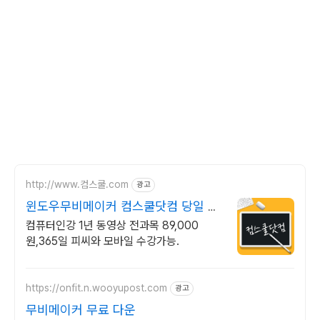
http://www.컴스쿨.com
광고
윈도우무비메이커 컴스쿨닷컴 당일 신
청&결제시 기프티콘!
컴퓨터인강 1년 동영상 전과목 89,000
원,365일 피씨와 모바일 수강가능.
https://onfit.n.wooyupost.com
광고
무비메이커 무료 다운