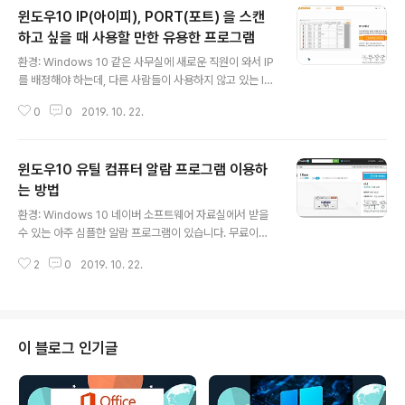
윈도우10 IP(아이피), PORT(포트) 을 스캔
하고 싶을 때 사용할 만한 유용한 프로그램
글 내용
환경: Windows 10 같은 사무실에 새로운 직원이 와서 IP
를 배정해야 하는데, 다른 사람들이 사용하지 않고 있는 IP
가 어떤 것인지 알아 내기 위해서 직접 물어 보시나요? 아
0
0
2019. 10. 22.
니면 IP 분배할 때 작성했던 문서를 뒤지시나요? 오늘 소개
할 IP 스캐너 하나면 그런 수고를 하지 않아도 됩니다. 그리
고 해당 프로그램은 개인, 기업, 공공기관 모두 무료입니다.
윈도우10 유틸 컴퓨터 알람 프로그램 이용하
▼ 다운로드 사이트는 다음과 같습니다. 홈페이지에 접속
해서 프로그램을 다운받습니다. https://www.zzaturi.c
는 방법
글 내용
om/ip_scanner ▼ 프로그램 사용은 간단합니다. 메인
환경: Windows 10 네이버 소프트웨어 자료실에서 받을
화면 상단에 스캔시작을 누르면 현재 자신이 접속해 있는 I
수 있는 아주 심플한 알람 프로그램이 있습니다. 무료이며,
P 대역을 시작부터 끝까지 검색합니다. ▼ 조사가 끝나면
프로그램 크기도 작기 때문에 화면을 크게 차지 하지 않습
목록에 IP주소, 포트, Ping 결과 등 다양한..
2
0
2019. 10. 22.
니다. 단순히 시간 정해 놓고 알람을 울리는 정도의 기능을
원한다면 추천할 만한 프로그램입니다. 또한 알람에 비프
음 뿐만 아니라 자신이 원하는 음원 파일을 연결할 수도 있
습니다. ▼ 알람 프로그램은 네이버 소프트웨어 자료실에
서 다운받아야 합니다. 다운받기 위해 아래 주소는 아래와
이 블로그 인기글
같습니다. 링크를 타고 들어가서 무료 다운로드 버튼을 클
릭합니다. http://software.naver.com/software/su
mmary.nhn?softwareId=MFS_104731 ▼ 프로그램