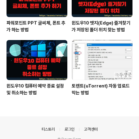
파워포인트 PPT 글씨체, 폰트 추
윈도우10 엣지(Edge) 즐겨찾기
가 하는 방법
가 저장된 폴더 위치 찾는 방법
윈도우10 컴퓨터 예약 종료 설정
토렌트(uTorrent) 자동 업로드
및 취소하는 방법
막는 방법
의안내
티스토리
로그인
고객센터