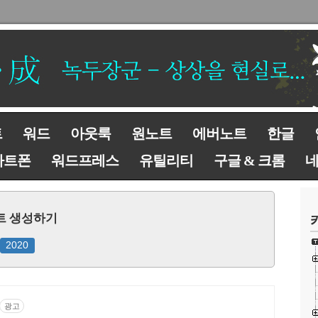
트
워드
아웃룩
원노트
에버노트
한글
마트폰
워드프레스
유틸리티
구글 & 크롬
노트 생성하기
2020
광고