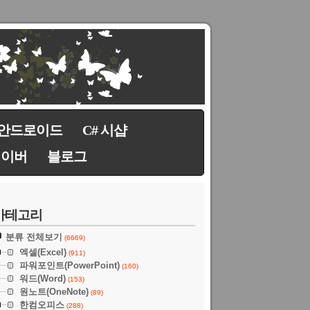
안드로이드
C# 시샵
네이버
블로그
카테고리
분류 전체보기
(6669)
엑셀(Excel)
(911)
파워포인트(PowerPoint)
(160)
워드(Word)
(153)
원노트(OneNote)
(89)
한컴오피스
(288)