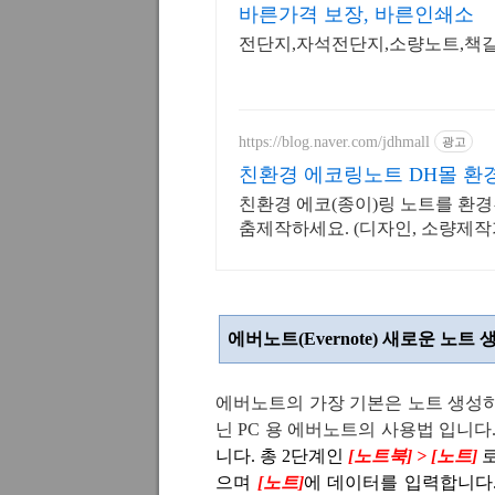
바른가격 보장, 바른인쇄소
전단지,자석전단지,소량노트,책갈
https://blog.naver.com/jdhmall
광고
친환경 에코링노트 DH몰 환
친환경 에코(종이)링 노트를 환경
춤제작하세요. (디자인, 소량제작
에버노트
(Evernote)
새로운 노트 
에버노트의 가장 기본은 노트 생성
닌
PC
용 에버노트의 사용법 입니다
니다. 총 2단계인
[
노트북
] > [
노트
]
으며
[노트]
에 데이터를 입력합니다