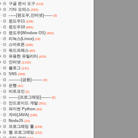
구글 문서 도구
(110)
기타 오피스
(263)
------[윈도우,인터넷]-------
(0)
윈도우11
(108)
윈도우10
(484)
윈도우(Window OS)
(362)
리눅스(Linux)
(19)
스마트폰
(298)
워드프레스
(66)
유용한 유틸리티
(424)
인터넷
(1130)
블로그
(131)
SNS
(356)
----------[금융]---------
(0)
은행
(41)
비트코인
(2)
--------[프로그래밍]--------
(0)
안드로이드 개발
(301)
파이썬 Python
(94)
자바(JAVA)
(196)
NodeJS
(14)
프로그래밍 툴
(229)
웹 프로그래밍
(232)