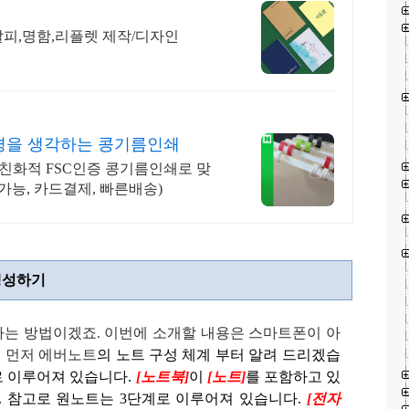
피,명함,리플렛 제작/디자인
경을 생각하는 콩기름인쇄
친화적 FSC인증 콩기름인쇄로 맞
가능, 카드결제, 빠른배송)
생성하기
하는 방법이겠죠.
이번에 소개할 내용은 스마트폰이 아
. 먼저 에버노트
의 노트 구성 체계 부터 알려 드리겠습
로
이루어져 있습니다.
[노트북]
이
[노트]
를 포함하고 있
. 참고로 원노트는
3
단계로 이루어져 있습니다.
[
전자