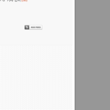
기타 언어
(180)