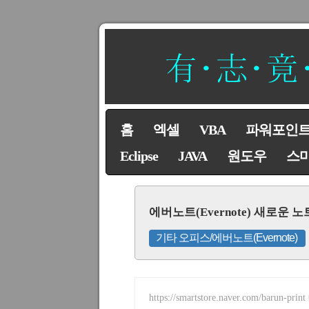
홈
엑셀
VBA
파워포인
Eclipse
JAVA
원도우
스
에버노트(Evernote) 새로운 
기타 오피스/에버노트(Evernote)
https://smartstore.naver.com/barun-print