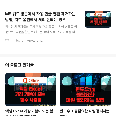
페이지 제일 아래에 첨부하는 것이고, 미주는 문서의 끝에
모두 모아서 한번에 볼 수 있도록 한 것입니다. ◎ 각주 설
MS 워드 영문에서 자동 한글 변환 제거하는
정 ▼ 먼저 각주를 달아 보겠습니다. 처음 설명했듯이 각주
는 해당 페이지 아래에 설명글이 들어갑니다. 본문 내용에
방법, 워드 옵션에서 처리 안되는 경우
글 내용
각주를 달기 위해서 [참조] 탭 > [각주] 그룹 > [각주 삽입]
워드는 사용자들의 문서 작업 편의를 돕기 위해 한글을 영
리본 메뉴를 클릭합니다. 보통 커서가 있는 곳에 번호가 표
문으로, 영문을 한글로 바꾸는 등의 자동 고침 기능을 제공
시되며, 자동으로 번호는 증가합니다. ▼ 각주를 표시한 단
합니다. 이것을 잘 사용하면 작업에 도움을 주지만 대부분
어나 문장에 설명을 붙여야겠죠. 페이지 아래로 내려가시
83
50
2024. 7. 16.
의 경우 방해가 됩니다. 그래서 자동 고침 옵션을 해제하는
면 각주 번호가 ..
데, 얼마 전부터 옵션 적용이 안되는 것입니다. 그래서 이것
저것 알아봤더니 새로 구매한 한글 2020 소프트웨어 때문
이었습니다. ▼ 그림처럼 자동으로 한영 전환이 이루어져
서 옵션을 해제했는데 그대로였습니다. 얼마전 구매해서
이 블로그 인기글
설치한 한글 2020 의 한컴 입력기 때문이었습니다. 한글
설치와 함께 추가되는 유틸리티입니다. 이것이 한영 전환
에 영향을 줬던 것입니다. 제거했더니 정상적으로 옵션 적
용이 되었습니다. ◎ 기본 설정 변경 ▼ 워드에서 자동
고침 옵션을 제거해 보겠습니다..
엑셀 Excel 가장 기본이 되는 함
윈도우11 불필요한 파일 정리하는