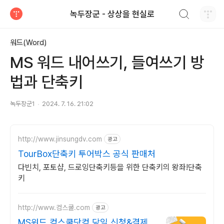
검색하기
녹두장군 - 상상을 현실로
티스토리
워드(Word)
MS 워드 내어쓰기, 들여쓰기 방
법과 단축키
녹두장군1
2024. 7. 16. 21:02
http://www.jinsungdv.com
광고
TourBox단축키 투어박스 공식 판매처
다빈치, 포토샵, 드로잉단축키등을 위한 단축키의 왕좌!단축
키
http://www.컴스쿨.com
광고
MS워드 컴스쿨닷컴 당일 신청&결제시