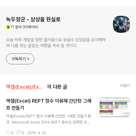
로그 정보
녹두장군 - 상상을 현실로
(새창열림)
IT
분야 크리에이터
오늘 하루 개발을 향한 즐거움으로 보낼수 있었음을 감사해하
며 나를 찾는 끝없는 여행을 계속 할 것이다
구독하기
더보기
엑셀(Excel)/Excel
의 다른 글
엑셀(Excel) REPT 함수 이용해 간단한 그래
프 만들기
글 내용
엑셀(Excel) REPT 함수 이용해 간단한 그래프 만들기 환
경 : Microsoft Excel 2010 REPT 함수는 입력한 숫자
만큼 텍스트를 반복해서 표현해 주는 함수 입니다. 산출한
6
5
2015. 4. 16.
데이터를 영어 “ l “ 입력해서 막대그래프 처럼 표현해 보려