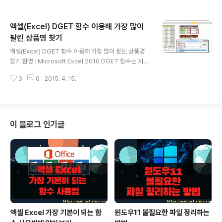
고 합니다. ▼ 그래프 라고 하기에는 빈약하지만 REPT 함
수의 사용법을 알기에 적당할 것 같아 샘플을 만들어 보았
엑셀(Excel) DGET 함수 이용해 가장 많이
습니다. 판매이익그래프 표에 품목별로 판매량에 대한 막
대그래프와 비슷한 모양을 만들 것입니다. ▼ 표를 그릴 셀
팔린 상품명 찾기
글 내용
을 선택한후 함수 마법사를 띄웁니다 그리고 REPT 함수를
엑셀(Excel) DGET 함수 이용해 가장 많이 팔린 상품명
검색한후 클릭해서 인수 대화상자를 띄웁니다. ▼ 대화 상
찾기 환경 : Microsoft Excel 2010 DGET 함수는 지정
자에 첫번째 파라미터로 반복할 글자를 넣습니다. 영문소
된 영역을 데이터베이스화 해서 헤더와 일치하는 열에 검
문자 “ㅣ” 이 좋겠죠. 그리고 두번째 파라미터인 Number
3
0
2015. 4. 15.
색조건과 동일한 값을 가져올수 있도록 해 줍니다. DGET
_ti..
함수를 이용하기 전에 먼저 가장많이 팔린 제품을 추출하
기 위해 MAX 함수도 사용할 것입니다 ▼ 상품별 판매량
을 구한 표가 있습니다. 여기에서 판매량이 제일 많은 품목
이 무엇인지 알아내기 위해 DGET 함수를 이용할 것입니
이 블로그 인기글
다. 먼저 [상품별 합계] 표에서 제일 많은 판매량이 얼마인
지 구하기 위해 MAX 함수를 사용하였습니다. ▼ MAX 함
수의 인수로 판매량 영역을 선택합니다. 영역은 한군데 이
므로 Number1 만 입력하고 창을 닫습니다. ▼ 그럼 판매
량이 최고..
엑셀 Excel 가장 기본이 되는 함
윈도우11 불필요한 파일 정리하는