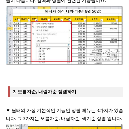
들이 나옵니다
.
검색과 정렬에 관련된
기능들이죠
.
2.
오름차순
,
내림차순 정렬하기
▼
필터의 가장 기본적인 기능인 정렬 메뉴는
3
가지가 있습
니다
.
그
3
가지는
오름차순
,
내림차순
,
색기준 정렬 입니다
.