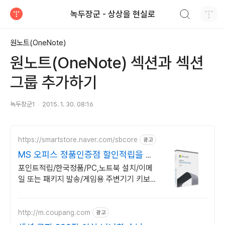
검색하기
녹두장군 - 상상을 현실로
티스토리
원노트(OneNote)
원노트(OneNote) 섹션과 섹션
그룹 추가하기
녹두장군1
2015. 1. 30. 08:16
https://smartstore.naver.com/sbcore
광고
MS 오피스 정품인증점 할인적립을 확
인하세요!
포인트적립/한국정품/PC,노트북 설치/이메
일 또는 패키지 발송/게임용 주변기기 키보
드,마우스 세트 및 스피커,모니터 등/지데빌
정품 인증점
http://m.coupang.com
광고