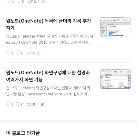
0
0
2015. 1. 31.
면 들어가 있는 서식과 인터넷에 추가 되어 있는 서식을 다
운받아 사용할 수가 있습니다. ▶ 페이지에 샘플 서식을 추
가하기 위해서 새 페이지 탐색기에 적용하고자 하는 페이
원노트(OneNote) 목록에 글머리 기록 추가
지를 선택한뒤 오른 마우스를 누릅니다. 그럼 [페이지 서식
파일] 이 있습니다. ▶ [페이지 서식 파일] 을 선택하게 되
하기
글 내용
면 오른쪽에 새로운 탐색기가 추가 됩니다. 페이지 추가 탐
원노트(OneNote) 목록에 글머리 기록 추가하기 환경 : M
색기 인데 내용을 보시면 샘플 서식들이 있습니다. 원하는
icrosoft OneNote 2010 글을 작성하고 글을 순서를 제
항목을 클릭하시면 오른쪽 화면에 추가 됩니다. ▶ 현재 작
대로 표현하기 위해 글머리 아이콘을 추가 합니다. 원노트
업한 서식을 기본서식으로 저장하고 싶을 때 오른쪽 아래
1
0
2015. 2. 1.
에서도 글머리를 추가할수 있는 아이콘과 기능을 제공합니
에 보시면 [새 ..
다. ▶ 글머리 아이콘을 추가하기 위해 목록을 선택합니다.
▶ 목록을 선택하였다면 글머리 아이콘을 추가하기 위해
원노트(OneNote) 화면구성에 대한 설명과
홈탭 > 기본텍스트 > 글머리 기호 라이브러리 아이콘을 클
릭합니다. 그럼 프로그램에서 제공하는 아이콘 목록을 보
여러가지 화면 기능
글 내용
여주게 됩니다. 이중에 마음에 드시는 아이콘을 선택하시
원노트(OneNote) 화면구성에 대한 설명과 여러가지 화
면 자동으로 아이콘이 추가 됩니다. ▶ 추가한 글머리를 삭
면 기능 환경 : Microsoft OneNote 2010 원노트의 기
제하고 싶다면 오른마우스를 눌러 [글머리 기호 제거] 를
본화면구성과 화면을 구성하는 창의 기본 기능에 대해서
클릭합니다. 하지만 전체 삭제가 아닌 선택한 글머리 아이
1
0
2015. 1. 18.
알아 보겠습니다. (1) 빠른 실행 도구 모음 : 빠르게 실행하
콘만 삭제 됩니다. ▶ 목..
고자 하는 도구를 등록해 놓는 곳임 (2) 리본메뉴 : 명령실
행을 위한 메뉴들을 성격에 맞게 모아두고 사용하기 쉽게
아이콘으로 표현한 메뉴 (3) 전자 필기장 : 원노트 필기에
서 가장 상위에 있는 분류메뉴로서 그 아래 섹션과 페이지
이 블로그 인기글
를 추가해서 관리 (4) 섹션 : 전자 필기장 다음 하위 분류메