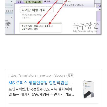
https://smartstore.naver.com/sbcore
광고
MS 오피스 정품인증점 할인적립을 확
인하세요!
포인트적립/한국정품/PC,노트북 설치/이메
일 또는 패키지 발송/게임용 주변기기 키보
드,마우스 세트 및 스피커,모니터 등/지데빌
정품 인증점