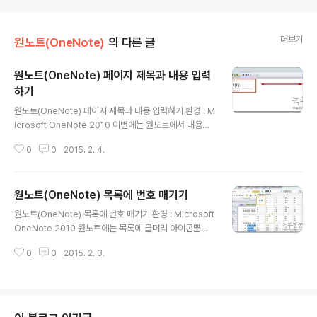
더보기
원노트(OneNote)
의 다른 글
원노트(OneNote) 페이지 제목과 내용 입력
하기
글 내용
원노트(OneNote) 페이지 제목과 내용 입력하기 환경 : M
icrosoft OneNote 2010 이번에는 원노트에서 내용을
입력할수 있는 페이지에 대해서 알아보겠습니다. 페이지에
0
0
2015. 2. 4.
제목과 내용을 입력하는 방법입니다. ▶ 원노트에서 페이
지는 메모장과 유사합니다. 제목을 입력하는 위치와 내용
이 미리 정해져 있습니다. 제목은 상단 박스에 입력하시면
원노트(OneNote) 목록에 번호 매기기
됩니다. 입력을 완료하면 페이지의 제목이 됩니다. ▶ 내용
글 내용
을 입력하고 싶다면 페이지의 아무곳이나 마우스를 클릭하
원노트(OneNote) 목록에 번호 매기기 환경 : Microsoft
면 됩니다. 바로 타이핑을 하게 되면 내용이 입력됩니다. 입
OneNote 2010 원노트에는 목록에 글머리 아이콘뿐만
력한 내용은 하나의 블록이 됩니다. ▶ 입력한 내용은 블록
아니라 번호를 매길수가 있습니다. 다양한 번호 체계를 제
형태로 되어 있기 때문에 마우스로 이리저리 이동이 가능
0
0
2015. 2. 3.
공하고 있으며 쉽게 적용이 가능합니다. ▶ 목록을 선택한
합니다. 원하는 곳에 배치 하시면 됩니다. ▶ 위에서 추가한
뒤 홈탭 > 기본텍스트로 가시면 리본메뉴에 [번호 매기기
입력공간이 아닌 다른..
라이브러리] 가 있습니다. 클릭하시면 많은 예제를 볼수가
있습니다. ▶ 현재 [번호 매기기 라이브러리] 에 추가 되어
있는 숫자메뉴가 마음에 들지 않는다면 좀더 많은 형식을