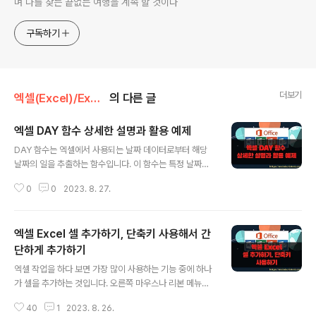
며 나를 찾는 끝없는 여행을 계속 할 것이다
구독하기
더보기
엑셀(Excel)/Excel
의 다른 글
엑셀 DAY 함수 상세한 설명과 활용 예제
글 내용
DAY 함수는 엑셀에서 사용되는 날짜 데이터로부터 해당
날짜의 일을 추출하는 함수입니다. 이 함수는 특정 날짜의
일 정보를 얻고자 할 때 사용되며, 일별 데이터 분석이나 일
0
0
2023. 8. 27.
간 통계 계산에 활용됩니다. ◎ 1. DAY 함수의 구문 날짜
데이터로부터 해당 일 정보를 추출합니다 DAY(날짜) l 날
짜 : 날짜 데이터 ◎ 2. DAY 함수의 활용 예시 (1) 일별 데
엑셀 Excel 셀 추가하기, 단축키 사용해서 간
이터 분석 일간 매출액, 수요 등의 데이터를 분석할 때 활용
됩니다. 각 날짜별로 데이터를 그룹화하여 분석하거나 일
단하게 추가하기
글 내용
간 평균을 계산하는 데 사용됩니다. (2) 일간 변동 추세 분
엑셀 작업을 하다 보면 가장 많이 사용하는 기능 중에 하나
석 일별 데이터를 시계열 데이터로 분석할 때 활용됩니다.
가 셀을 추가하는 것입니다. 오른쪽 마우스나 리본 메뉴를
일별 변동 추세를 파악하거나 특정 일의 성과를 분석할 때
사용해서 추가할 수도 있지만 단축키를 외워서 사용하시면
사용됩니다. (3) 일간 비교 서로 다른 일간 데이터를 비교
40
1
2023. 8. 26.
훨씬 생산성을 높일 수 있습니다. 메뉴를 통해 추가하거나