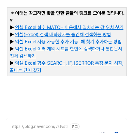
※ 아래는 참고하면 좋을 만한 글들의 링크를 모아둔 것입니다
.
※
▶
엑셀 Excel
함수 MATCH
이용해서
일치하는
값
위치
찾기
▶
엑셀(Excel)
검색
대화상자를
숨긴채
검색하는
방법
▶
엑셀 Excel
사용
가능한
추가
기능,
해
찾기
추가하는
방법
▶
엑셀 Excel
여러
개의
시트를
한번에
검색하거나
통합문서
전체
검색하기
▶
엑
셀 Excel
함수 SEARCH, IF, ISERROR
특정
문자
시작,
끝나는
단어
찾기
https://blog.naver.com/vstvst1
광고