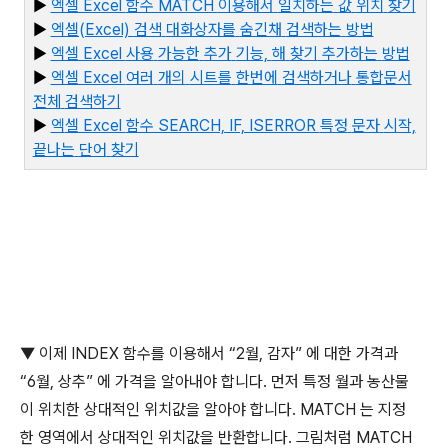
▶
엑셀 Excel
함수 MATCH
이용해서
일치하는
값
위치
찾기
▶
엑셀(Excel)
검색
대화상자를
숨긴채
검색하는
방법
▶
엑셀 Excel
사용
가능한
추가
기능,
해
찾기
추가하는
방법
▶
엑셀 Excel
여러
개의
시트를
한번에
검색하거나
통합문서
전체
검색하기
▶
엑
셀 Excel
함수 SEARCH, IF, ISERROR
특정
문자
시작,
끝나는
단어
찾기
▼
이제
INDEX
함수를 이용해서
“2
월
,
감자
”
에 대한 가격과
“6
월
,
상추
”
에 가격을 알아내야 합니다
.
먼저 특정 월과 농산물
이 위치한 상대적인 위치값을 알아야 합니다
. MATCH
는 지정
한 영역에서 상대적인 위치값을 반환합니다
.
그림처럼
MATCH