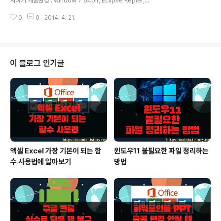
치하기 개발환경 : window 7 64bit, Eclipse Kepler,
이블스페이스란이 있는데 이곳에 이전에 만들어 두었던 테
Android 4.2.2 이제 어느 국내 프로젝트로 가도 오라클
이블스페이스를 선택합니다. 그리고 아래 임시 테이블..
0
0
2014. 4. 21.
을 사용합니다. 처음 접하는 사람들이나 Oracle 을 얼마
접해보지 않은 사람들은 집에 셋팅을 해 놓고 사용하고자
할 것입니다. 그럴려면 오라클을 설치 했더라도 테스트할
스키마와 데이터가 필요합니다. 그렇다고 설계를 해서 만
들수도 없잖아요. 그래서 오라클에서는 demo 폴더에 샘
이 블로그 인기글
플 스키마와 데이터를 설치 할수 있는 sql 파일이 있습니
다. 현재 테스트한 Oracle 버전은 12c 이며 11g 부터는
따로 샘플을 설치하기 위해 작업할 필요는 없습니다. 단지
권한을 주거나 컨테이너를 바꾸면 됩니다. 일단 ..
엑셀 Excel 가장 기본이 되는 함
윈도우11 불필요한 파일 정리하는
수 사용법에 알아보기
방법