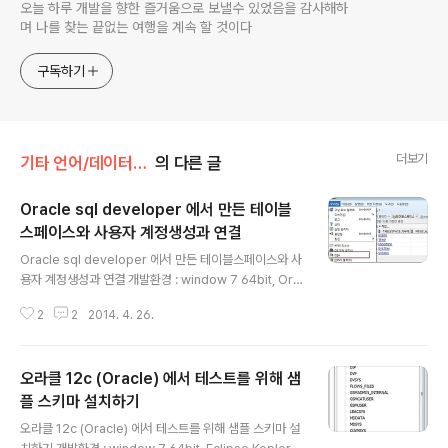
오늘 하루 개발을 향한 즐거움으로 보낼수 있었음을 감사해하
며 나를 찾는 끝없는 여행을 계속 할 것이다
구독하기
더보기
기타 언어/데이터베이스(SQL)
의 다른 글
Oracle sql developer 에서 만든 테이블
스페이스와 사용자 계정생성과 연결
글 내용
Oracle sql developer 에서 만든 테이블스페이스와 사
용자 계정생성과 연결 개발환경 : window 7 64bit, Ora
cle 12c, Java SE 7.0 전편에서 Oracle sql develop
2
2
2014. 4. 26.
er 에서 만든 테이블스페이스와 사용자 계정을 연결해 보
도록 하겠습니다. 이것도 예전에는 \ cmd 창에서 했었는
데 이제 편리하게 마법사 창에서 하게 됬습니다. 먼저 sys
오라클 12c (Oracle) 에서 테스트를 위해 샘
계정으로 접속합니다. 아래 쪽으로 내려가면 다른 사용자
라고 있을 겁니다. 그곳을 선택해 사용자생성을 클릭합니
플 스키마 설치하기
글 내용
다. 그러면 생성자 창이 뜨게 되는데 첫번째 탭인 사용자에
오라클 12c (Oracle) 에서 테스트를 위해 샘플 스키마 설
서 이름과 패스워드를 입력합니다. 그리고 아래에 기본 테