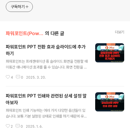
구독하기
더보기
파워포인트(PowerPoint)
의 다른 글
파워포인트 PPT 전환 효과 슬라이드에 추가
하기
글 내용
파워포인트는 프레젠테이션 중 슬라이드 화면을 전환할 때
이동간 애니메이션 효과를 줄 수 있습니다. 화면 전환을 어
떻게 하느냐에 따라 PPT 의 퀄리티에도 영향을 줍니다. 이
4
0
2025. 3. 20.
런 전환은 속도와 화면의 형태, 소리까지 추가가 가능합니
다. 그럼 전환 효과들의 종류를 하나씩 살펴보도록 하겠습
니다. ▼ 전환 할 때 애니메이션 효과를 주기 위해 왼쪽 슬
파워포인트 PPT 인쇄와 관련된 상세 설정 알
라이드 리스트에서 하나를 선택합니다. 그리고 [전환] 탭의
[슬라이드 화면 전환] 그룹으로 갑니다. ▼ 슬라이드 화면
아보자
글 내용
전환 창에는 다양한 전환 효과들이 추가 되어 있습니다.
파워포인트 인쇄 기능에는 여러 가지 다양한 옵션들이 있
[자세히] 화살표 버튼을 눌러 창을 띄웁니다. 목록에서 마
습니다. 보통 기본 설정된 상태로 인쇄를 하기 때문에 유용
음에 드는 효과를 클릭해 보세요. 한번 클릭으로 화려하게
한 기능들을 활용하지 못하는 경우가 많습니다. 특히 하나
꾸밀 수 있습니다. 각 전환 효과 아이콘들을 선택하고 왼쪽
2
0
2025. 1. 6.
의 용지에 여러 슬라이드를 한번에 인쇄하는 기능은 자주