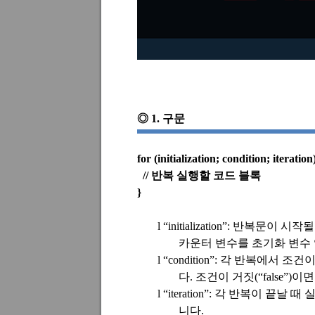
◎
1.
구문
for (initialization; condition; iteration)
//
반복 실행할 코드 블록
}
l
“initialization”:
반복문이 시작될 
카운터 변수를 초기화 변수
l
“condition”:
각 반복에서 조건
다
.
조건이 거짓
(“false”)
이면
l
“iteration”:
각 반복이 끝날 때 
니다
.