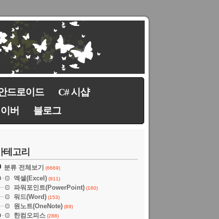
안드로이드
C# 시샵
네이버
블로그
카테고리
분류 전체보기
(6669)
엑셀(Excel)
(911)
파워포인트(PowerPoint)
(160)
워드(Word)
(153)
원노트(OneNote)
(89)
한컴오피스
(288)