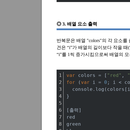
◎
3.
배열 요소 출력
반복문은 배열
"colors"
의 각 요소를
건은
“i”
가 배열의 길이보다 작을 때
(
“i”
를
1
씩 증가시킴으로써 배열의 모
var
 colors = [
"red"
, 
for
 (
var
 i = 
0
; i < c
console
.log(colors[
}
[출력]
red
green