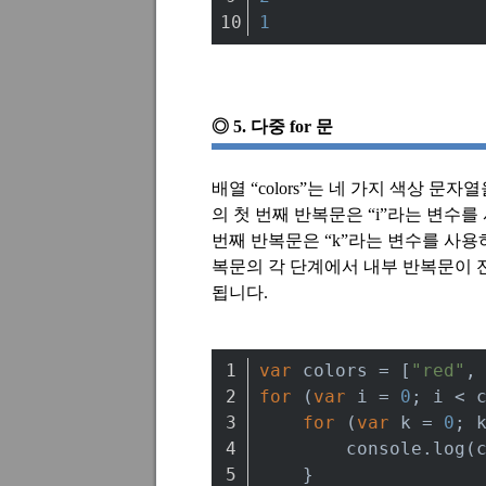
1
◎
5.
다중
for
문
배열
“colors”
는 네 가지 색상 문자
의 첫 번째 반복문은
“i”
라는 변수를
번째 반복문은
“k”
라는 변수를 사
복문의 각 단계에서 내부 반복문이
됩니다
.
var
 colors = [
"red"
,
for
 (
var
 i = 
0
; i < 
for
 (
var
 k = 
0
; 
console
.log(
    }