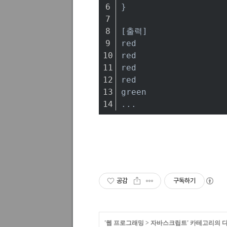
}
[출력]
red
red
red
red
green
...
공감
구독하기
'
웹 프로그래밍
>
자바스크립트
' 카테고리의 