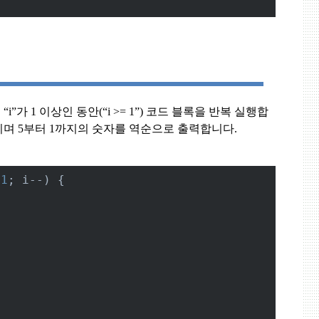
, “i”
가
1
이상인 동안
(“i >= 1”)
코드 블록을 반복 실행합
키며
5
부터
1
까지의 숫자를 역순으로 출력합니다
.
 
1
; i--) {