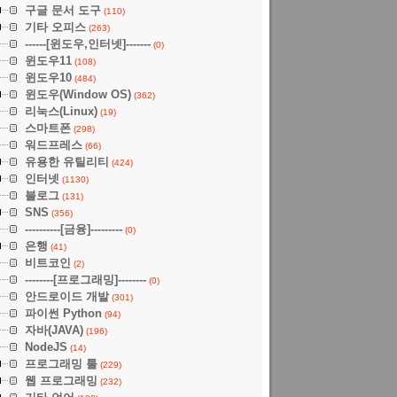
구글 문서 도구
(110)
기타 오피스
(263)
------[윈도우,인터넷]-------
(0)
윈도우11
(108)
윈도우10
(484)
윈도우(Window OS)
(362)
리눅스(Linux)
(19)
스마트폰
(298)
워드프레스
(66)
유용한 유틸리티
(424)
인터넷
(1130)
블로그
(131)
SNS
(356)
----------[금융]---------
(0)
은행
(41)
비트코인
(2)
--------[프로그래밍]--------
(0)
안드로이드 개발
(301)
파이썬 Python
(94)
자바(JAVA)
(196)
NodeJS
(14)
프로그래밍 툴
(229)
웹 프로그래밍
(232)