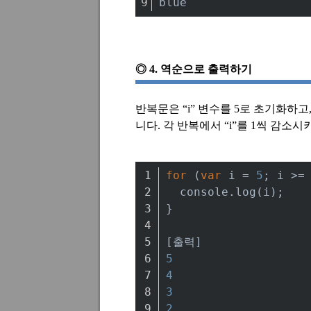
blue
◎
4.
역순으로 출력하기
반복문은
“i”
변수를
5
로 초기화하고
니다
.
각 반복에서
“i”
를
1
씩 감소시
for
 (
var
 i = 
5
; i >=
console
.log(i);
}
[출력]
5
4
3
2