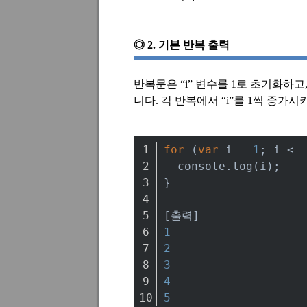
◎
2.
기본 반복 출력
반복문은
“i”
변수를
1
로 초기화하고
니다
.
각 반복에서
“i”
를
1
씩 증가시
for
 (
var
 i = 
1
; i <=
console
.log(i);
}
[출력]
1
2
3
4
5