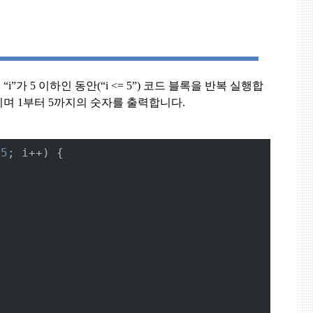
, “i”
가
5
이하인 동안
(“i <= 5”)
코드 블록을 반복 실행합
키며
1
부터
5
까지의 숫자를 출력합니다
.
 
5
; i++) {