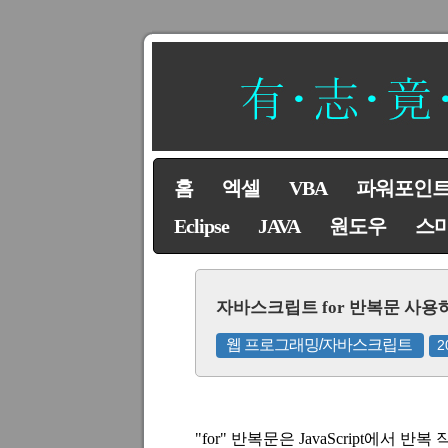
홈
엑셀
VBA
파워포인
Eclipse
JAVA
원도우
스
자바스크립트 for 반복문 사용
웹 프로그래밍/자바스크립트
2
"for"
반복문은 JavaScript에서 