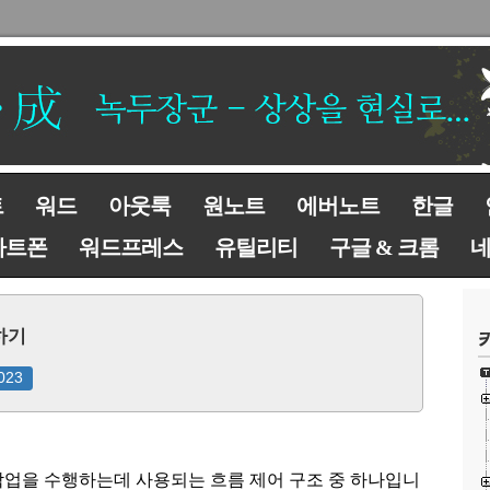
트
워드
아웃룩
원노트
에버노트
한글
마트폰
워드프레스
유틸리티
구글 & 크롬
하기
023
반복 작업을 수행하는데 사용되는 흐름 제어 구조 중 하나입니