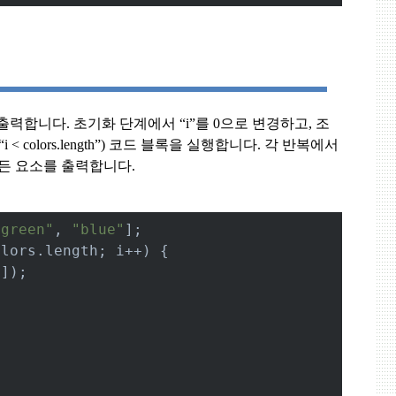
 출력합니다
.
초기화 단계에서
“i”
를
0
으로 변경하고
,
조
“i < colors.length”)
코드 블록을 실행합니다
.
각 반복에서
든 요소를 출력합니다
.
"green"
, 
"blue"
];
olors.length; i++) {
i]);