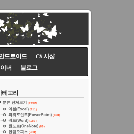
안드로이드
C# 시샵
네이버
블로그
카테고리
분류 전체보기
(6669)
엑셀(Excel)
(911)
파워포인트(PowerPoint)
(160)
워드(Word)
(153)
원노트(OneNote)
(89)
한컴오피스
(288)