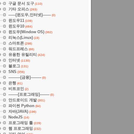
구글 문서 도구
(110)
기타 오피스
(263)
------[윈도우,인터넷]-------
(0)
윈도우11
(108)
윈도우10
(484)
윈도우(Window OS)
(362)
리눅스(Linux)
(19)
스마트폰
(298)
워드프레스
(66)
유용한 유틸리티
(424)
인터넷
(1130)
블로그
(131)
SNS
(356)
----------[금융]---------
(0)
은행
(41)
비트코인
(2)
--------[프로그래밍]--------
(0)
안드로이드 개발
(301)
파이썬 Python
(94)
자바(JAVA)
(196)
NodeJS
(14)
프로그래밍 툴
(229)
웹 프로그래밍
(232)