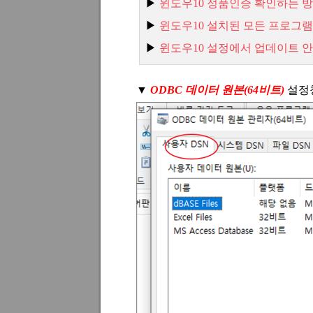
▶
윈도우10
정품인증
확인하는
방
▶
윈도우10
설치된
모든
프로그램
▶
윈
도우10
설정에서
업데이트
안
▼
ODBC
데이터 원본
(64
비트
)
설정