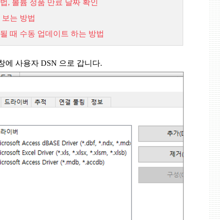
법,
볼륨
정품
만료
날짜
확인
보는
방법
될
때
수동
업데이트
하는
방법
창에 사용자
DSN
으로 갑니다
.