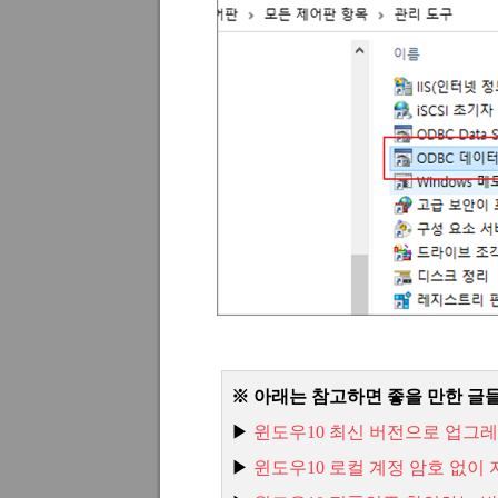
※ 아래는 참고하면 좋을 만한 글
▶
윈도우10
최신
버전으로
업그레
▶
윈도우10
로컬
계정
암호
없이