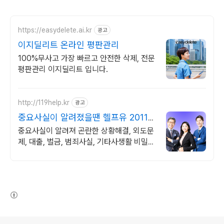
https://easydelete.ai.kr
광고
이지딜리트 온라인 평판관리
100%무사고 가장 빠르고 안전한 삭제, 전문
평판관리 이지딜리트 입니다.
http://119help.kr
광고
중요사실이 알려졌을땐 헬프유 2011년
개업 풍부한 노하우
중요사실이 알려져 곤란한 상황해결, 외도문
제, 대출, 벌금, 범죄사실, 기타사생활 비밀스
런 중요한 사실이 알려졌을 때는 상황해결 헬
프유에서 해결하세요.
(새창열림)
로그 정보