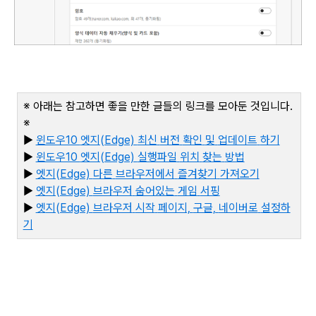
※ 아래는 참고하면 좋을 만한 글들의 링크를 모아둔 것입니다
.
※
▶
윈도우10
엣지(Edge)
최신
버전
확인
및
업데이트
하기
▶
윈도우10
엣지(Edge)
실행파일
위치
찾는
방법
▶
엣지(Edge)
다른
브라우저에서
즐겨찾기
가져오기
▶
엣지(Edge)
브라우저
숨어있는
게임
서핑
▶
엣
지(Edge)
브라우저
시작
페이지,
구글,
네이버로
설정하
기