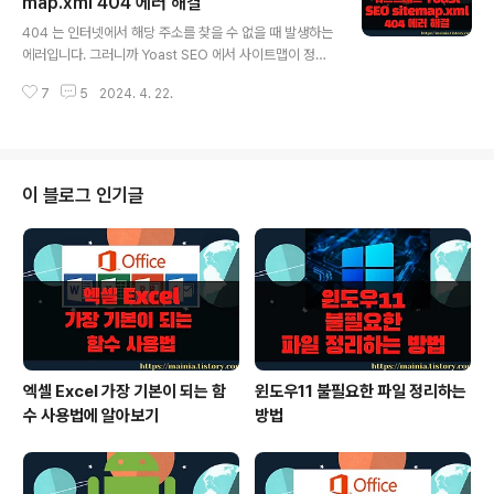
메뉴에서 Users 를 선택합니다. ▼ 사이트를 생성하고 접
map.xml 404 에러 해결
글 내용
속하면 Users 에 관리자 한 사람만 존재합니다. 관리자 계
404 는 인터넷에서 해당 주소를 찾을 수 없을 때 발생하는
정명에 마우스를 가져가면 Edit/View 버튼이 나타납니다.
에러입니다. 그러니까 Yoast SEO 에서 사이트맵이 정상
▼ Edit 버튼을 클릭해서 사용자 상세 정보 페이지로 이동
적으로 생성되지 않았다는 의미입니다. 이유는 워드프레스
합니다. 화면 아래로 내려가면 Account Management
7
5
2024. 4. 22.
주소 체계 때문입니다. Yoast SEO 에서 원하는 글과 페이
항목이 있습니다...
지의 주소체계가 아닌 것입니다. 어떻게 보면 Yoast SEO
의 오류이지만 지원하지 않는데 어떻게 하겠습니까. 자신
이 이전에 사용했던 주소체계를 버리고 요구하는 대로 변
경해야죠. ▼ 정말 사이트맵 파일의 생성에 오류가 있는지
이 블로그 인기글
다시 확인해 보겠습니다. 왼쪽 사이드에서 SEO > Gener
al 를 선택합니다. ▼ Features 탭으로 이동해서 XML Si
temaps 옵션이 On 으로 되어 있는지 확인하고 Save ch
anges 버튼을 눌러 저장합니다. ▼ 사이트맵 주소는..
엑셀 Excel 가장 기본이 되는 함
윈도우11 불필요한 파일 정리하는
수 사용법에 알아보기
방법