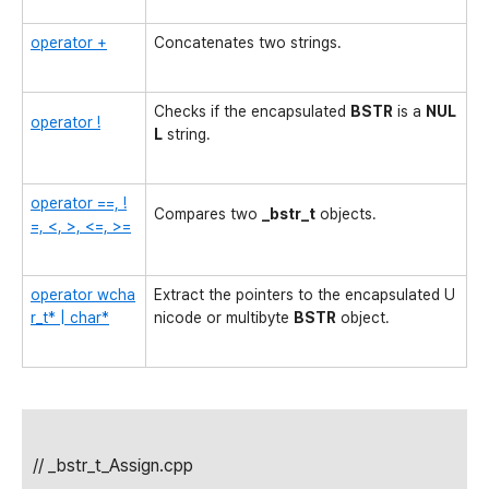
operator +
Concatenates two strings.
Checks if the encapsulated
BSTR
is a
NUL
operator !
L
string.
operator ==, !
Compares two
_bstr_t
objects.
=, <, >, <=, >=
operator wcha
Extract the pointers to the encapsulated U
r_t* | char*
nicode or multibyte
BSTR
object.
// _bstr_t_Assign.cpp