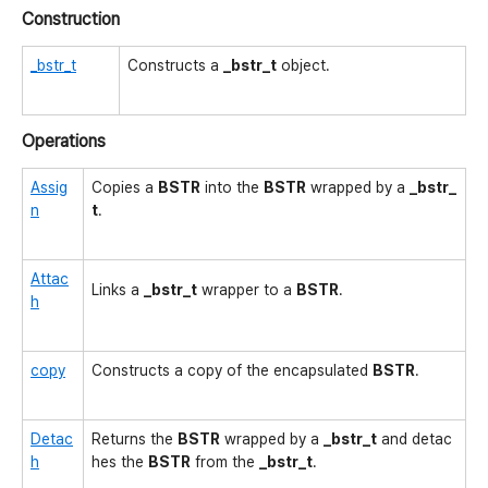
Construction
_bstr_t
Constructs a
_bstr_t
object.
Operations
Assig
Copies a
BSTR
into the
BSTR
wrapped by a
_bstr_
n
t
.
Attac
Links a
_bstr_t
wrapper to a
BSTR
.
h
copy
Constructs a copy of the encapsulated
BSTR
.
Detac
Returns the
BSTR
wrapped by a
_bstr_t
and detac
h
hes the
BSTR
from the
_bstr_t
.