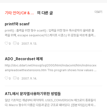
더보기
기타 언어/C# & MFC
의 다른 글
printf와 scanf
글 내용
printf() : 출력을 위한 함수 scanf() : 입력을 위한 함수 특수문자의 올바른 출
력을 위해, escape sequence(이스케이프 시퀀스) 위 문장을 바르게 출력하
기 위해서는, 역슬레쉬(\)를 붙여줘야 한다. \a 경고음 발생. \b 백스페이스(bac
0
0
2007. 9. 13.
kspace) \f 폼 피드(form feed) \n 개행 \r 캐리지 리턴(carriage return)
\t 수평 탭 \v 수직 탭 \\ 백슬래시 \' 작은 따옴표 \" 큰 따옴표 printf와 scanf의
끝에 f라는 것은 formatted를 의미한다. formatted는 '서식화 된'이라는 의
ADO _Recordset 예제
미를 가지고 있다. 서식화된 문자열을 출력하기 위한 기호들이다. %c 단일 문자
글 내용
char (%s 문자열) %d 부호 있는 10진 정수 int %i ..
http://doc.ddart.net/mssql/sql2000/html/mdacxml/htm/mdmscex
ampleadowithextensions.htm This program shows how values a
re retrieved from fields and converted to C/C++ variables. This
0
0
2007. 9. 14.
example also takes advantage of "smart pointers," which automa
tically handle the COM-specific details of calling QueryInterface
and reference counting for the IADORecordBinding interface. Wit
ATL에서 문자열사용하기위한 방법들
hout smart pointers, you w..
글 내용
일단 기초적인 개념부터 파악하자. USES_CONVERSION 매크로의 종류들이
다. Macro 함수의 이름은 다음과 같은 구조로 돼어있다. [원본 타입]2[새 타