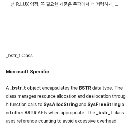
션 R.LUX 입점. 꼭 필요한 제품은 쿠팡에서 더 저렴하게, 로
켓배송으로 더 빠르게!
_bstr_t Class
Microsoft Specific
A
_bstr_t
object encapsulates the
BSTR
data type. The
class manages resource allocation and deallocation throug
h function calls to
SysAllocString
and
SysFreeString
a
nd other
BSTR
APIs when appropriate. The
_bstr_t
class
uses reference counting to avoid excessive overhead.