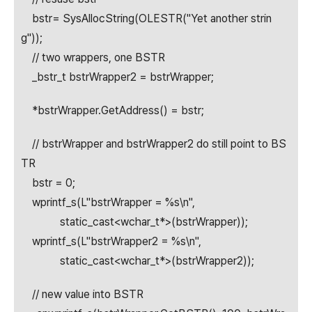
bstr= SysAllocString(OLESTR("Yet another strin
g"));
// two wrappers, one BSTR
_bstr_t bstrWrapper2 = bstrWrapper;
*bstrWrapper.GetAddress() = bstr;
// bstrWrapper and bstrWrapper2 do still point to BS
TR
bstr = 0;
wprintf_s(L"bstrWrapper = %s\n",
static_cast<wchar_t*>(bstrWrapper));
wprintf_s(L"bstrWrapper2 = %s\n",
static_cast<wchar_t*>(bstrWrapper2));
// new value into BSTR