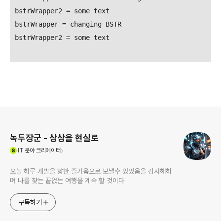
bstrWrapper2 = some text

bstrWrapper = changing BSTR

bstrWrapper2 = some text
로그 정보
녹두장군 - 상상을 현실로
(새창열림)
IT
분야 크리에이터
오늘 하루 개발을 향한 즐거움으로 보낼수 있었음을 감사해하
며 나를 찾는 끝없는 여행을 계속 할 것이다
구독하기