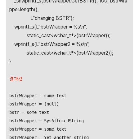
_snwprintf_s(bstrWrapper.GetBSTR(), 100, bstrWra
pper.length(),
L"changing BSTR");
wprintf_s(L"bstrWrapper = %s\n",
static_cast<wchar_t*>(bstrWrapper));
wprintf_s(L"bstrWrapper2 = %s\n",
static_cast<wchar_t*>(bstrWrapper2));
}
결과값
bstrWrapper = some text

bstrWrapper = (null)

bstr = some text

bstrWrapper = SysAllocedString

bstrWrapper = some text

bstrWrapper = Yet another string
