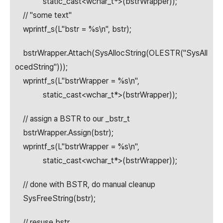
static_cast<wchar_t*>(bstrWrapper));
// "some text"
wprintf_s(L"bstr = %s\n", bstr);
bstrWrapper.Attach(SysAllocString(OLESTR("SysAll
ocedString")));
wprintf_s(L"bstrWrapper = %s\n",
static_cast<wchar_t*>(bstrWrapper));
// assign a BSTR to our _bstr_t
bstrWrapper.Assign(bstr);
wprintf_s(L"bstrWrapper = %s\n",
static_cast<wchar_t*>(bstrWrapper));
// done with BSTR, do manual cleanup
SysFreeString(bstr);
// resuse bstr