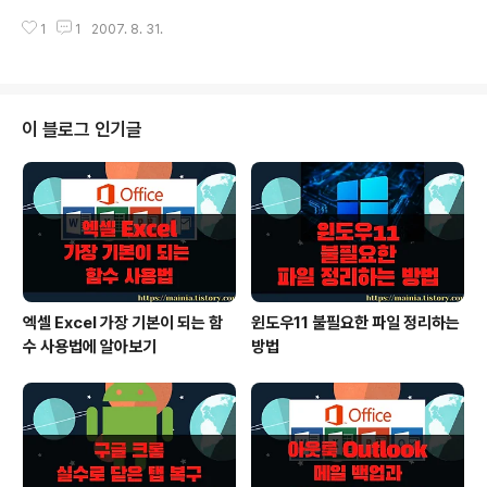
입] / [원본타입]2C[새 타입] 2는 그냥 변환 / 2C는 constant pointer를 말
1
1
2007. 8. 31.
하는 C이다. A : MBCS 문자열 char* W : Unicode 문자열 wchar_t* T : T
CHAR 문자열 TCHAR* OLE : OLECHAR 문자열 OLECHAR* BSTR : B
STR OLECHAR* = BSTR A2CW (LPCSTR) -> (LPCWSTR) A2W (L
PCSTR) -> (LPWSTR) W2CA (LPCWSTR) -> (LPCSTR) W2A (LPC
WSTR) -> (LPSTR) T2COLE (LPCTSTR) -> (L..
이 블로그 인기글
엑셀 Excel 가장 기본이 되는 함
윈도우11 불필요한 파일 정리하는
수 사용법에 알아보기
방법