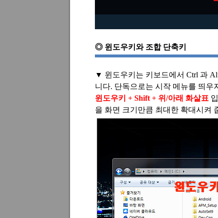
◎
윈도우키와 조합 단축키
▼
윈도우키는 키보드에서
Ctrl
과
Al
니다
.
단독으로는 시작 메뉴를 띄우지
윈도우키
+ Shift +
위
/
아래 화살표
을 화면 크기만큼 최대한 확대시켜 