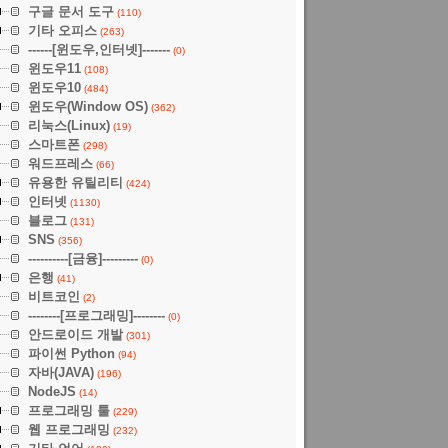
구글 문서 도구
(110)
기타 오피스
(263)
------[윈도우,인터넷]-------
(0)
윈도우11
(108)
윈도우10
(484)
윈도우(Window OS)
(362)
리눅스(Linux)
(19)
스마트폰
(298)
워드프레스
(66)
유용한 유틸리티
(424)
인터넷
(1130)
블로그
(131)
SNS
(356)
----------[금융]---------
(0)
은행
(41)
비트코인
(2)
--------[프로그래밍]--------
(0)
안드로이드 개발
(301)
파이썬 Python
(94)
자바(JAVA)
(196)
NodeJS
(14)
프로그래밍 툴
(229)
웹 프로그래밍
(232)