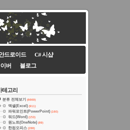
안드로이드
C# 시샵
네이버
블로그
카테고리
분류 전체보기
(6669)
엑셀(Excel)
(911)
파워포인트(PowerPoint)
(160)
워드(Word)
(153)
원노트(OneNote)
(89)
한컴오피스
(288)