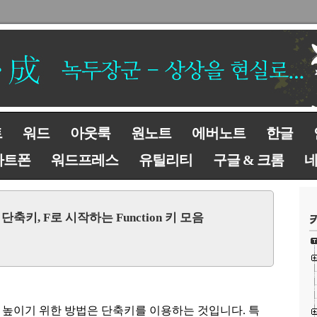
트
워드
아웃룩
원노트
에버노트
한글
마트폰
워드프레스
유틸리티
구글 & 크롬
키, F로 시작하는 Function 키 모음
 높이기 위한 방법은 단축키를 이용하는 것입니다
.
특