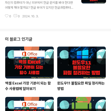
단에 더보기 > 캡처 메뉴를 선택합니다. ▼ 팝업 화면에는
자신의 컴퓨터가 아닌 외부에서 한글 문서를 봐야 한다면
캡처 종류에 따라 관련된 4개의 메뉴가 있습니다. 이 중에
어떻게 해야 할까요? 한글 뷰어가 있지만 한글과컴퓨터에
서 전체페이지가 웹페이지 전체를 캡처할 수 있는 기능입
접속해서 뷰어를 찾아 다운받고 설치해야 합니다. 만약 컴
니다. 스크롤로 가려진 화면까지 한번에 캡처할 수 있습니
0
0
2024. 10. 3.
퓨터에 웨일 브라우저가 깔려 있다면 뷰어로 활용해 보세
다. ▼ 전체페이지 기능을 실행한 ..
요. 웹 브라우저에 문서를 드래그해서 옮기기만 하면 바로
확인할 수 있습니다. 한글 뷰어를 다운받아서 사용하고 싶
다면 아래 포스팅을 참고하세요. 한컴오피스 한셀 뷰어, 한
셀을 열어 볼 수 있는 여러 가지 방법한컴오피스 한셀 뷰어,
이 블로그 인기글
한셀을 열어 볼 수 있는 여러 가지 방법 환경: 한글 2014
자신의 컴퓨터가 아니거나 한글 프로그램을 구매하지 않은
경우 보고 싶은 한글 문서는 어떻게 열어 볼까요? 다양mai
nia.tistory.com ▼ 샘플로 사용할 한글 문서는 서울시에
서 올린 보도자료..
엑셀 Excel 가장 기본이 되는 함
윈도우11 불필요한 파일 정리하는
수 사용법에 알아보기
방법