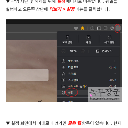
▼
팝업 차단 및 해제를 위해
설정
페이지로 이동합니다
.
웨일을
실행하고 오른쪽 상단에
더보기
>
설정
메뉴를 클릭합니다
.
▼
설정 화면에서 아래로 내려가면
클린 웹
항목이 있습니다
.
현재