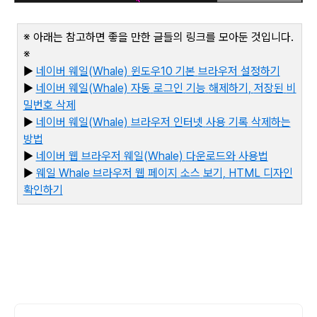
※ 아래는 참고하면 좋을 만한 글들의 링크를 모아둔 것입니다
.
※
▶
네이버
웨일(Whale)
윈도우10
기본
브라우저
설정하기
▶
네이버
웨일(Whale)
자동
로그인
기능
해제하기,
저장된
비
밀번
호
삭제
▶
네이버
웨일(Whale)
브라우저
인터넷
사용
기록
삭제하는
방법
▶
네이버
웹
브라우저
웨일(Whale)
다운로드와
사용법
▶
웨
일 Whale
브라우저
웹
페이지
소스
보기, HTML
디자인
확인하기