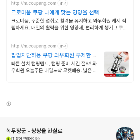
http://m.coupang.com
광고
크로미움 쿠팡 나에게 맞는 영양을 선택
크로미움, 꾸준한 섭취로 활력을 유지하고 와우회원 캐시 적
립하세요. 매일의 활력을 위한 영양제, 편리하게 챙기고 쿠팡
으로 빠르게 받으세요.
http://m.coupang.com
광고
팝업차단허용 쿠팡 와우회원 무제한 무
료배송
빠른 설치 캠핑텐트, 캠핑 준비 시간 절약! 와
우회원 오늘주문 내일도착 로켓배송. 넓은 텐
트, 가족 모두 편안한 휴식을! 와우회원 5%
캐시 적립.
(새창열림)
로그 정보
녹두장군 - 상상을 현실로
(새창열림)
IT
분야 크리에이터