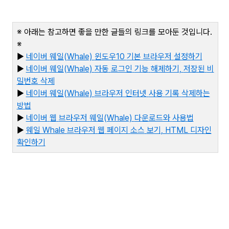
※ 아래는 참고하면 좋을 만한 글들의 링크를 모아둔 것입니다
.
※
▶
네이버
웨일(Whale)
윈도우10
기본
브라우저
설정하기
▶
네이버
웨일(Whale)
자동
로그인
기능
해제하기,
저장된
비
밀번
호
삭제
▶
네이버
웨일(Whale)
브라우저
인터넷
사용
기록
삭제하는
방법
▶
네이버
웹
브라우저
웨일(Whale)
다운로드와
사용법
▶
웨
일 Whale
브라우저
웹
페이지
소스
보기, HTML
디자인
확인하기