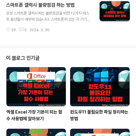
스마트폰 갤럭시 불량점검 하는 방법
야 합니다. 검색에서 Samsung Flow 앱을 찾습니다. ▼
글 내용
앱은 무료입니다. 상세화면에서 무료 버튼을 눌러 설치를
삼성 스마트폰 갤럭시에는 불량점검을 위한 12가지 테스
진행합니다. ▼ 앱 설치가 끝나면 바탕화면에는 그림과 같
트 옵션들이 내부에 있습니다. 스마트폰에 있는 각 기기들
은 화면이 뜹니다. Samsung Flow 시작하기 화면에서 아
의 작동뿐만 아니라 액정화면의 화소도 체크가 가능합니
래에 있는 시작 버튼을 클릭합니다. ▼ 윈도우에 설치
39
0
2024. 3. 30.
다. 고가의 기기이다 보니 구입하자 마자 한번씩 해 보시기
한 앱과 스마트폰을 연결하려면 PIN 설정을 해야 합..
바랍니다. 약간의 문제가 있다고 판단되면 14일 이전에 교
환이 가능하니 꼭 참고하세요. ▼ 테스트를 위한 화면을 이
동하려면 전화걸기 화면을 열어야 합니다. 연락처에 *#73
53# 을 넣습니다. 통화버튼을 누르지 않아도 바로 테스트
이 블로그 인기글
메뉴 목록으로 이동하게 됩니다. ▼화면에 나와 있는 테스
트 목록은 다음과 같습니다. 각 항목들을 클릭하면 바로 실
행이 되거나 다음 테스트 화면으로 이동하는 것들도 있습
니다. 1번에서 12번까지 하나씩 실행해서 테스트해 보시기
바랍니다. 1. Melody : 상단..
엑셀 Excel 가장 기본이 되는 함
윈도우11 불필요한 파일 정리하는
수 사용법에 알아보기
방법