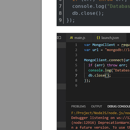
  console.log(
"Databa
  db.close();
});