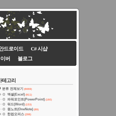
안드로이드
C# 시샵
네이버
블로그
카테고리
분류 전체보기
(6669)
엑셀(Excel)
(911)
파워포인트(PowerPoint)
(160)
워드(Word)
(153)
원노트(OneNote)
(89)
한컴오피스
(288)