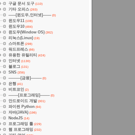
구글 문서 도구
(110)
기타 오피스
(263)
------[윈도우,인터넷]-------
(0)
윈도우11
(108)
윈도우10
(484)
윈도우(Window OS)
(362)
리눅스(Linux)
(19)
스마트폰
(298)
워드프레스
(66)
유용한 유틸리티
(424)
인터넷
(1130)
블로그
(131)
SNS
(356)
----------[금융]---------
(0)
은행
(41)
비트코인
(2)
--------[프로그래밍]--------
(0)
안드로이드 개발
(301)
파이썬 Python
(94)
자바(JAVA)
(196)
NodeJS
(14)
프로그래밍 툴
(229)
웹 프로그래밍
(232)