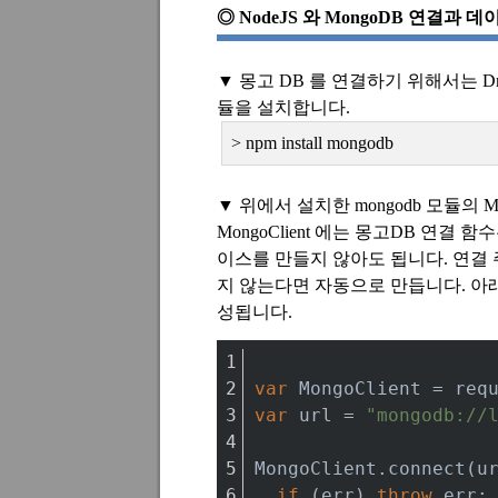
◎
NodeJS
와
MongoDB
연결과 데
▼ 몽고
DB
를 연결하기 위해서는
Dr
듈을 설치합니다
.
> npm install mongodb
▼ 위에서 설치한
mongodb
모듈의
Mo
MongoClient
에는 몽고
DB
연결 함수
이스를 만들지 않아도 됩니다
.
연결
지 않는다면 자동으로 만듭니다
.
아
성됩니다
.
var
 MongoClient = req
var
 url = 
"mongodb://
MongoClient.connect(u
if
 (err) 
throw
 err;