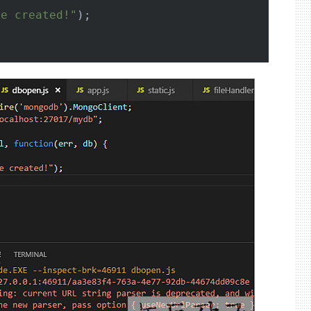
se created!"
);