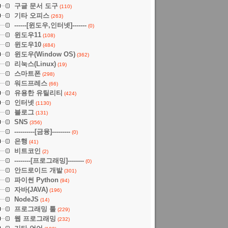
구글 문서 도구
(110)
기타 오피스
(263)
------[윈도우,인터넷]-------
(0)
윈도우11
(108)
윈도우10
(484)
윈도우(Window OS)
(362)
리눅스(Linux)
(19)
스마트폰
(298)
워드프레스
(66)
유용한 유틸리티
(424)
인터넷
(1130)
블로그
(131)
SNS
(356)
----------[금융]---------
(0)
은행
(41)
비트코인
(2)
--------[프로그래밍]--------
(0)
안드로이드 개발
(301)
파이썬 Python
(94)
자바(JAVA)
(196)
NodeJS
(14)
프로그래밍 툴
(229)
웹 프로그래밍
(232)