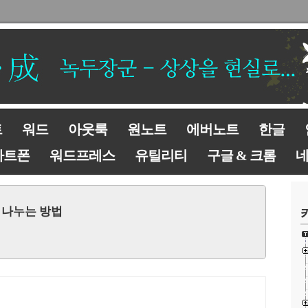
트
워드
아웃룩
원노트
에버노트
한글
마트폰
워드프레스
유틸리티
구글 & 크롬
션 나누는 방법