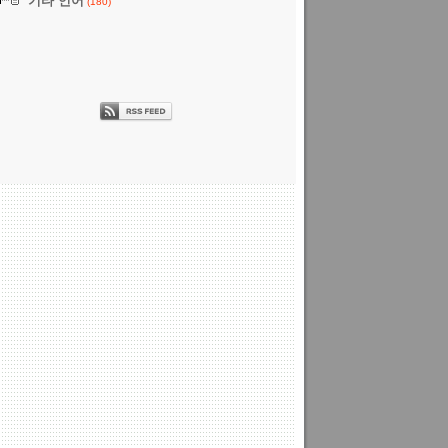
기타 언어
(180)