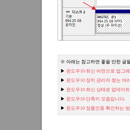
※ 아래는 참고하면 좋을 만한 글
▶
윈도우10
최신
버전으로
업그레
▶
윈도우10
장치
관리자
찾는
여
▶
윈도우10
최신
상태로
업데이트
▶
윈도우10
단축키
모음입니다.
▶
윈
도우10
정품인증
확인하는
방