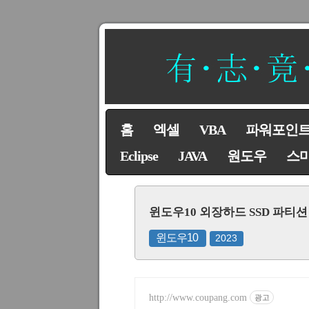
홈
엑셀
VBA
파워포인
Eclipse
JAVA
원도우
스
윈도우10 외장하드 SSD 파티
윈도우10
2023
http://www.coupang.com
광고