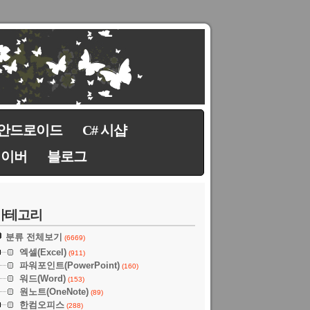
안드로이드
C# 시샵
네이버
블로그
카테고리
분류 전체보기
(6669)
엑셀(Excel)
(911)
파워포인트(PowerPoint)
(160)
워드(Word)
(153)
원노트(OneNote)
(89)
한컴오피스
(288)