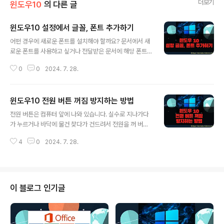
더보기
윈도우10
의 다른 글
윈도우10 설정에서 글꼴, 폰트 추가하기
글 내용
어떤 경우에 새로운 폰트를 설치해야 할까요? 문서에서 새
로운 폰트를 사용하고 싶거나 전달받은 문서에 해당 폰트
가 없는 경우입니다. 프로그램에서 선택할 수 있는 폰트는
0
0
2024. 7. 28.
본인이 사용하는 컴퓨터에 무조건 설치되어 있어야 합니
다. 예를 들어 포토샵이나 워드에서 네이버 나눔고딕을 사
용하고 싶다면 폰트 파일을 받아서 컴퓨터에 설치해야 폰
윈도우10 전원 버튼 꺼짐 방지하는 방법
트 선택 목록에서 볼 수 있습니다. 오늘은 윈도우10 글꼴
글 내용
설정 화면에서 폰트를 추가하는 방법에 대해 알아보겠습니
전원 버튼은 컴퓨터 앞에 나와 있습니다. 실수로 지나가다
다. ▼ 아래 사이트처럼 무료 폰트 나눔 사이트가 있습니
가 누르거나 바닥에 물건 찾다가 건드려서 전원을 꺼 버린
다. 사용하고 싶은 폰트를 찾아 다운로드 받습니다. http
적이 없나요? 컴퓨터에서 오래 작업하시는 분들은 마무리
s://www.sandollcloud.com/freefonts ▼ 압축을 풀
4
0
2024. 7. 28.
하지 않은 작업을 남겨 두는 경우가 많기 때문에 갑자기 전
면 그림처럼 여러 ttf 파일을 볼 수 있습니다. ▼ 해당 ttf
원이 꺼지면 곤란할 수 밖에 없습니다. 이런 예외적인 일이
폰트를 추..
발생하지 않도록 방지할 수는 없을 까요? ▼ 윈도우 OS
의 전원관리 옵션에는 다양한 고급 설정들을 제공합니다.
그 중 하나가 컴퓨터 앞쪽에 나와 있는 전원 단추와 관련된
이 블로그 인기글
동작 제어 옵션입니다. 이것을 “시스템 종료” 에서 “아무것
도 안 함” 으로 변경하는 것입니다. ▼ 윈도우 설정 화면에
서 시스템 메뉴를 클릭합니다. ▼ 시스템 화면에서 왼쪽