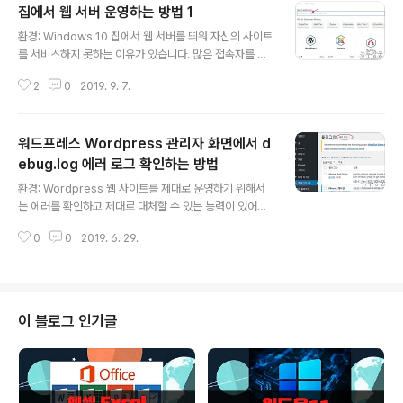
집에서 웹 서버 운영하는 방법 1
글 내용
환경: Windows 10 집에서 웹 서버를 띄워 자신의 사이트
를 서비스하지 못하는 이유가 있습니다. 많은 접속자를 처
리할 수 있는 네트워크 환경이 안되기도 하지만 고정 IP 가
2
0
2019. 9. 7.
아니기 때문입니다. 각 가정에 인터넷 서비스를 제공하는 I
SP 업체는 접속할 때 변경되는 유동 IP 를 제공하고 있습
니다. 결국 어떤 이유에서든 집에서 웹 서버를 운영하려면
워드프레스 Wordpress 관리자 화면에서 d
유동 IP 를 고정 IP 로 바꾸는 방법을 찾아야 합니다. 집에
서 Iptime 공유기를 사용하고 있다면 쉽게 고정 IP 문제를
ebug.log 에러 로그 확인하는 방법
글 내용
해결할 수 있습니다. 공유기에는 DDNS 서비스가 있기 때
환경: Wordpress 웹 사이트를 제대로 운영하기 위해서
문입니다. DDNS 는 iptime 에서 제공하는 도메인에 연결
는 에러를 확인하고 제대로 대처할 수 있는 능력이 있어야
해서 자신의 컴퓨터에 IP 가 변경되더라도 자동으로 연결
합니다. 그러기 위해서는 사이트에서 발생하는 에러를 저
을 유지합니다.
0
0
2019. 6. 29.
장하고 확인하는 방법에 대해 알아야겠죠. 보통 워드프레
스에서 에러 내용을 보기 위해 콘솔로 들어가서 debug.lo
g 파일을 오픈합니다. 그런데 이것 보다 더 편하고 빠르게
확인하는 방법이 있습니다. 에러 내용을 확인할 수 있는 플
러그인을 이용하는 것입니다. 플러그인을 설치하면 워드프
이 블로그 인기글
레스 관리자 알림판에서 바로 확인이 가능합니다. ▼ 에러
로그를 보여주는 플러그인 설치를 위해 관리자 페이지에서
플러그인 > 새로 추가 버튼을 클릭합니다. ▼ 검색 키워드
로 Error log monitor 를 입력합니다. 그리고 검색 결과