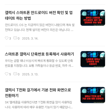
구글 계정으로 로그인이 되어 있다면 서버에 기록이 남습니다. ▼ 크롬 브라우
저의 시크릿 모드를 실행해 보겠습니다. 스마트폰의 크롬 브라우저를 띄우고 오
갤럭시 스마트폰 안드로이드 버전 확인 및 업
른쪽 상단에 있는 더보기 메뉴를 클릭합니다. 그리고 메뉴 목록에 있는 새 시크
릿 탭 메뉴를 선택합니다. ▼ 시크릿 모드로 설정이 바뀌면 크롬 브라우저의 창
데이트 하는 방법
글 내용
색이 검은색으로 바뀝니다. 그리고 상태창에 시크릿 모드를 나타내는 탐정같이
안드로이드 OS 는 지금까지 많은 버전이 나왔으며 계속 발
생긴 안경과 모자를 쓴..
전하고 있습니다. 현재 설치된 버전이 최신은 아닙니다. 계
속해서 제조사에서는 스마트폰에 최적화된 기능과 성능,
3
0
2025. 3. 14.
다양한 서비스를 고객들에게 제공하기 위해서 업데이트를
진행하고 있습니다. 그래서 스마트폰을 사용하는 입장에서
안드로이드 버전 업이 되었다면 빠른 시간안에 설치하는
스마트폰 갤럭시 단축번호 등록해서 사용하기
것이 좋습니다. 자신이 가지고 있는 스마트폰이 현재 최신
글 내용
인지 알아보고 수동 방법과 어떤 기능이 패치가 되었는지
우리는 급할 때나 비상시에 빠르게 통화할 수 있도록 단축
확인하는 방법을 알아보겠습니다. ▼ 스마트폰에서 설정
번호를 지정합니다. 보통 가족들이나 응급 번호, 자주 사용
화면으로 이동합니다. 설정 화면 메뉴 목록에서 휴대전화
하는 지인들 전화번호를 단축번호에 연결합니다. 특히 부
정보를 찾습니다. 이곳에는 휴대전화 상태, 법률, 소프트웨
5
0
2025. 3. 13.
모님께 스마트폰을 사 드릴 때 비상 발생시 바로 연락할 수
어, 배터리 정보 등을 제공하는 곳입니다. ▼ 휴대전화 정
있는 번호와 자식들 번호를 쉽게 사용할 수 있도록 설정해
보 상세 화면에서 아래로 내려가시면 소프트웨..
주면 좋겠죠. 스마트폰에는 단축번호를 1,000개까지 등록
갤럭시 T전화 걸기에서 기본 전화 화면으로
할 수 있습니다. 첫 번째 번호가 00 이며 마지막이 999 입
니다. ▼ 삼성 전화 키패드를 띄웁니다. 전화 앱을 실행하
전환하기
글 내용
면 화면 하단에 키패드 탭이 있습니다. ▼ 키패드 오른쪽
SK 텔레콤을 사용하신다면 T전화 화면을 많이 사용하십
상단에 더보기를 클릭하면 단축번호 메뉴가 나타납니
니다. 사용자에 따라 매우 유용한 기능이 많기 때문입니다.
다. ▼ 단축번호 설정창에서는 첫 번째 0 이 아닌 00 으로