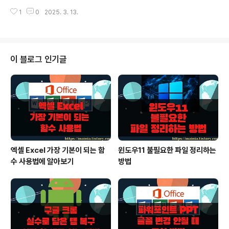
저는 반대로 익숙하지 않아서 불편하더군요. 그래서 기본
시작합니다. 단축번호를 지정했다면 오른쪽으로 가서 전화
1
0
2025. 3. 13.
전화 화면으로 바꿔서 사용하고 있습니다. ▼ SK 텔레콤
번호를 입력합니다. 전화번..
가입자의 휴대폰은 T전화 완전 삭제는 불가능합니다. T전
화는 다음과 같습니다. 기본 전화 화면과 많이 다르죠. SK
텔레콤에서 제공하는 여러 서비스들을 제공하기 때문입니
다. ▼ 기본 화면으로 전환하기 위해서 설정 화면으로 이
이 블로그 인기글
동합니다. 설정 > 애플리케이션 메뉴를 선택합니다. ▼ 애
플리케이션 화면에서 상단 기본 앱 선택 > 전화 앱 을 차례
대로 선택합니다. ▼ 기본 휴대전화 앱에는 두 가지 선택
옵션이 있습니다. T전화에서 시스템 기본값 전화로 설정을
변경합니다. ▼ 안드..
엑셀 Excel 가장 기본이 되는 함
윈도우11 불필요한 파일 정리하는
수 사용법에 알아보기
방법