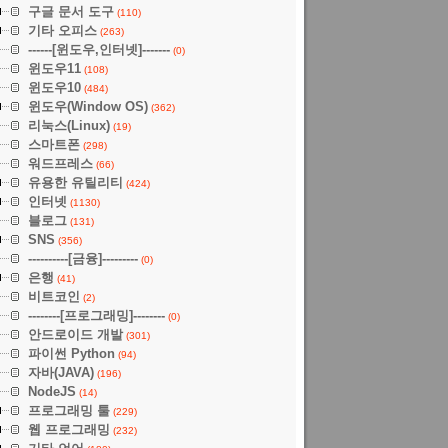
구글 문서 도구
(110)
기타 오피스
(263)
------[윈도우,인터넷]-------
(0)
윈도우11
(108)
윈도우10
(484)
윈도우(Window OS)
(362)
리눅스(Linux)
(19)
스마트폰
(298)
워드프레스
(66)
유용한 유틸리티
(424)
인터넷
(1130)
블로그
(131)
SNS
(356)
----------[금융]---------
(0)
은행
(41)
비트코인
(2)
--------[프로그래밍]--------
(0)
안드로이드 개발
(301)
파이썬 Python
(94)
자바(JAVA)
(196)
NodeJS
(14)
프로그래밍 툴
(229)
웹 프로그래밍
(232)