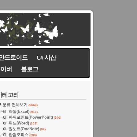
안드로이드
C# 시샵
네이버
블로그
카테고리
분류 전체보기
(6669)
엑셀(Excel)
(911)
파워포인트(PowerPoint)
(160)
워드(Word)
(153)
원노트(OneNote)
(89)
한컴오피스
(288)