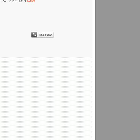
기타 언어
(180)