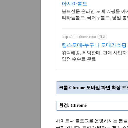
아시아볼트
볼트전문 온라인 도매 쇼핑몰 아시아볼
티타늄볼트, 극저두볼트, 당일 총알
http://kimsdome.com
광고
킴스도매-누구나 도매가쇼핑
위탁배송, 위탁판매, 판매 사업자
입점 수수료 무료
크롬
Chrome
모바일 화면 확장 프
환경
: Chrome
사이트나 블로그를 운영하시는 분들
금할 겁니다
.
특히 개발자는 매번 