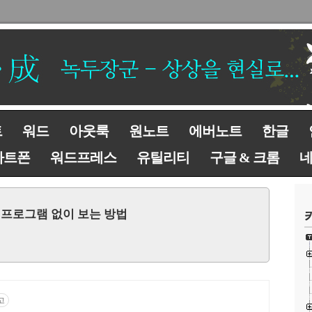
트
워드
아웃룩
원노트
에버노트
한글
마트폰
워드프레스
유틸리티
구글 & 크롬
장 프로그램 없이 보는 방법
고