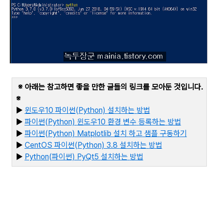
※ 아래는 참고하면 좋을 만한 글들의 링크를 모아둔 것입니다
.
※
▶
윈도우10
파이썬(Python)
설치하는
방법
▶
파이썬(Python)
윈도우10
환경
변수
등록하는
방법
▶
파이썬(Python) Matplotlib
설치
하고
샘플
구동하기
▶
CentOS
파이썬(Python) 3.8
설치하는
방법
▶
Python(
파이썬) PyQt5
설치하는
방법