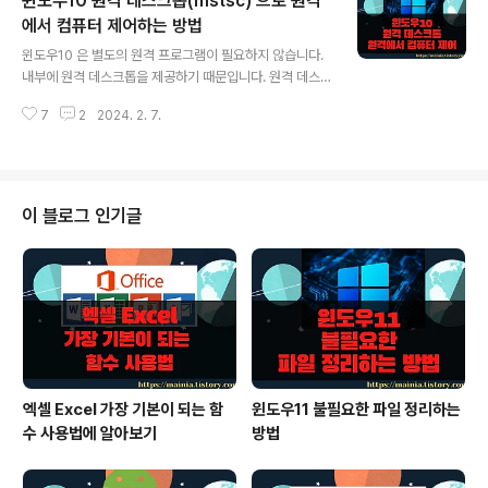
윈도우10 원격 데스크톱(mstsc) 으로 원격
요? ▼ 먼저 IP 주소를 확인하는 방법입니다. 콘솔에서 아
래 명령어를 입력합니다. 검색 결과는 2개가 나왔습니다.
에서 컴퓨터 제어하는 방법
글 내용
하나는 설치된 랜카드 정보입니다. 다른 하나인 vEtherne
윈도우10 은 별도의 원격 프로그램이 필요하지 않습니다.
t 은 가상 드라이브에서 만든 네트워크 카드입니다. 실제 자
내부에 원격 데스크톱을 제공하기 때문입니다. 원격 데스
신에게 할당한 IP 는 "이더넷 어댑터 이더넷" 아래에 있는
크톱이란 원격지에서 대상 컴퓨터를 제어할 수 있도록 도
정보입니다. $ ipconfig /all ▼ 이제 할당 받은 고정 IP..
7
2
2024. 2. 7.
와주는 프로그램을 말합니다. 하지만 유동 IP 를 가지고 있
는 컴퓨터는 접근하기 힘듭니다. 매번 IP 가 바뀌기 때문입
니다. 예를 들어 회사에서 집에 있는 컴퓨터를 접근하고 싶
지만 가정에 보급되고 있는 인터넷은 매번 바뀌는 유동 IP
를 할당하거나 단지 내에 내부 IP 를 부여하는 경우가 대부
이 블로그 인기글
분입니다. ◎ 원격 대상 컴퓨터 설정 ▼ 먼저 원격지에서
제어할 컴퓨터 설정을 변경해야 합니다. 기본적으로 막혀
있는 원격 연결을 허용해야 외부에서 접근할 수 있습니다.
탐색기에서 내 PC 를 선택하고 오른쪽 마우스를 클릭합니
다. 화면에 나타난 메뉴 목록..
엑셀 Excel 가장 기본이 되는 함
윈도우11 불필요한 파일 정리하는
수 사용법에 알아보기
방법