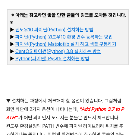
※ 아래는 참고하면 좋을 만한 글들의 링크를 모아둔 것입니다
.
※
▶
윈도우10
파이썬(Python)
설치하는
방법
▶
파이썬(Python)
윈도우10
환경
변수
등록하는
방법
▶
파이썬(Python) Matplotlib
설치
하고
샘플
구동하기
▶
CentOS
파이썬(Python) 3.8
설치하는
방법
▶
Python(
파이썬) PyQt5
설치하는
방법
▼
설치하는 과정에서 체크해야 할 옵션이 있습니다
.
그림처럼
화면 하단에
2
가지 옵션이 나타나는데
,
“Add Python 3.7 to P
ATH”
가 어떤 의미인지 모르시는 분들은 반드시 체크합니다
.
윈도우 환경설정의
PATH
변수에 파이썬 라이브러리 위치를 추
가하겠다는 뜻입니다
.
이렇게 환경변수에 추가하면 콘솔의 어느