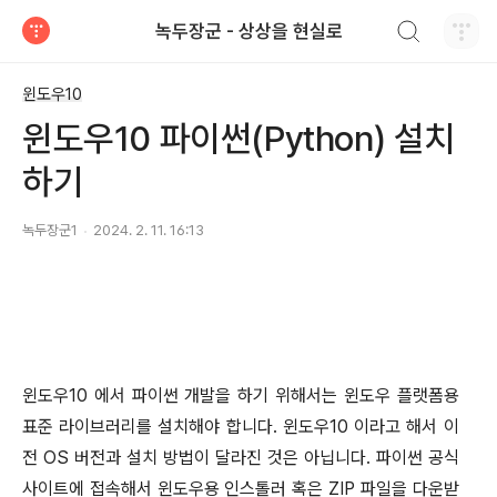
검색하기
녹두장군 - 상상을 현실로
티스토리
윈도우10
윈도우10 파이썬(Python) 설치
하기
녹두장군1
2024. 2. 11. 16:13
윈도우
10
에서 파이썬 개발을 하기 위해서는 윈도우 플랫폼용
표준 라이브러리를 설치해야 합니다
.
윈도우
10
이라고 해서 이
전
OS
버전과 설치 방법이 달라진 것은 아닙니다
.
파이썬 공식
사이트에 접속해서 윈도우용 인스톨러 혹은
ZIP
파일을 다운받