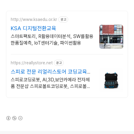
http://www.ksaedu.or.kr
광고
KSA 디지털전환교육
스마트팩토리, R활용데이터분석, SW를활용
한품질예측, IoT센터기술, 파이썬활용
https://reallystore.net
광고
스피로 전문 리얼리스토어 코딩교육을
쉽고 재밌게
스피로코딩로봇, AI,3D,보안카메라 전자제
품 전문샵 스피로볼트코딩로봇, 스피로볼트
파워팩, 스피로미니등 스피로 전문몰
(새창열림)
로그 정보