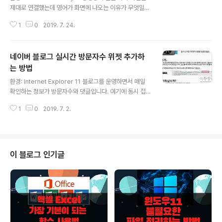
제대로 연결했는데 영어가 화면에 나오는 이유가 무엇일까
요? 그것은 자막 파일에 내용을 읽지 않고 동영상 내에 자
1
0
2019. 7. 24.
체 자막을 보여 주기 때문입니다. 네이버 미디어 플레이어
에서 자체 자막이 아닌 한글 자막 파일의 내용을 화면에 표
시하는 방법에 대해 알아 보겠습니다. ▼ 그림처럼 한글 자
네이버 블로그 실시간 방문자수 위젯 추가하
막이 있는데도 영어가 나온다면 제일 먼저 확인해 보는 것
이 자막 파일의 이름이 동영상과 일치하는지 입니다. 파일
는 방법
글 내용
명이 다르면 자막을 읽지 못하기 때문입니다. ▼ 자막 파일
환경: Internet Explorer 11 블로그를 운영하면서 매일
을 열어 봐도 한글 밖에 볼 수가 없습니다. 영어 자막은 어
확인하는 정보가 방문자수와 댓글입니다. 여기에 동시 접
디서 나오는 걸까요? 이것은 영상 내에 자체 자막이 있기
속 자 수까지 확인할 수 있으면 더 좋겠죠. 하지만 네이버에
때문입니다. 이런 것들을 통합 자막이라고 합니다. “미드”
1
0
2019. 7. 2.
서는 동시 접속자 정보를 제공하고 있지 않습니다. 동시 접
로 영어 공부 하시는 ..
속자 수를 계산해서 알려 주는 위젯 제공 사이트를 이용할
수 밖에 없습니다. ▼ 먼저 접속자 통계를 알려 주는 위젯
사이트로 접속합니다. 그럼 메인 화면 중앙에 복사할 코드
가 나타납니다. 그런데 문제가 있습니다. 네이버 블로그는
이 블로그 인기글
티스토리와 달리 자바스크립트를 실행할 수 있는 구조가
아닙니다. 그래서 코드 전체를 복사해서 추가할 수가 없습
니다. 위젯으로 등록할 수 있도록 소스를 변경해야 합니다.
전체 소스에서 필요한 것은 빨간 네모 박스에 있는 [개인
코드] 입니다. h..