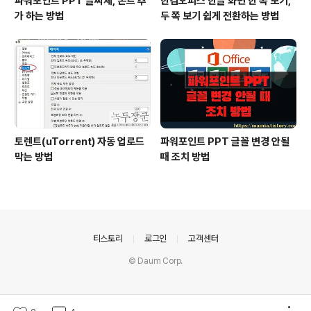
파워포인트 PPT 글씨체, 폰트 추
한컴오피스 한글 화면 한 쪽 보기,
가 하는 방법
두 쪽 보기 쉽게 전환하는 방법
토렌트(uTorrent) 자동 업로드
파워포인트 PPT 글꼴 변경 안될
막는 방법
때 조치 방법
의안내
티스토리
로그인
고객센터
© Daum Corp.